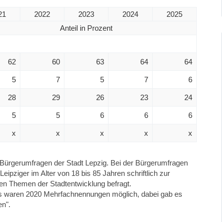
21
2022
2023
2024
2025
Anteil in Prozent
62
60
63
64
64
5
7
5
7
6
28
29
26
23
24
5
5
6
6
6
x
x
x
x
x
ürgerumfragen der Stadt Lepzig. Bei der Bürgerumfragen
ipziger im Alter von 18 bis 85 Jahren schriftlich zur
en Themen der Stadtentwicklung befragt.
ts waren 2020 Mehrfachnennungen möglich, dabei gab es
n".