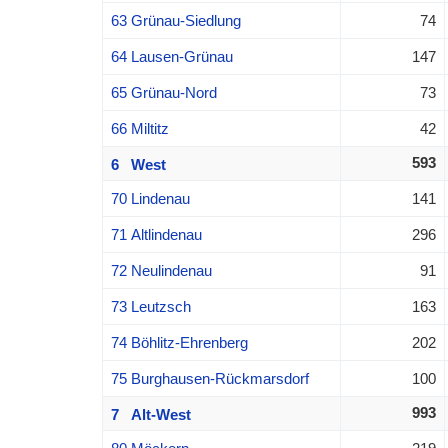
63 Grünau-Siedlung
74
64 Lausen-Grünau
147
65 Grünau-Nord
73
66 Miltitz
42
593
6 West
70 Lindenau
141
71 Altlindenau
296
72 Neulindenau
91
73 Leutzsch
163
74 Böhlitz-Ehrenberg
202
75 Burghausen-Rückmarsdorf
100
993
7 Alt-West