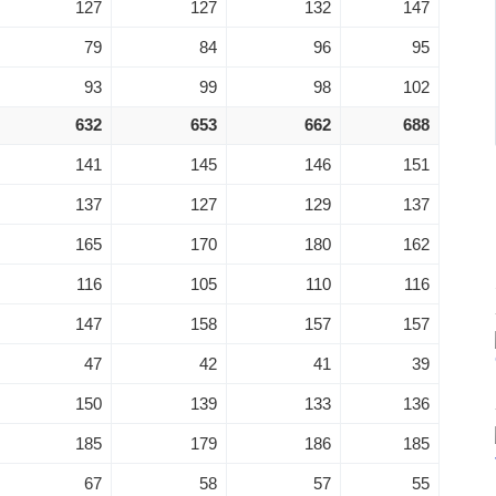
127
127
132
147
79
84
96
95
93
99
98
102
632
653
662
688
141
145
146
151
137
127
129
137
165
170
180
162
116
105
110
116
147
158
157
157
47
42
41
39
150
139
133
136
185
179
186
185
67
58
57
55