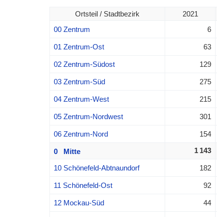
Ortsteil / Stadtbezirk
2021
00 Zentrum
6
01 Zentrum-Ost
63
02 Zentrum-Südost
129
03 Zentrum-Süd
275
04 Zentrum-West
215
05 Zentrum-Nordwest
301
06 Zentrum-Nord
154
1 143
0 Mitte
10 Schönefeld-Abtnaundorf
182
11 Schönefeld-Ost
92
12 Mockau-Süd
44