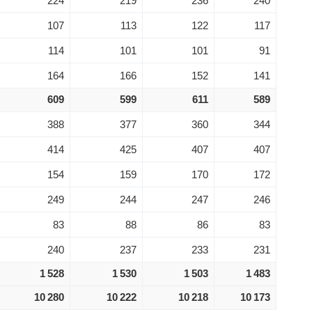
224
219
236
240
107
113
122
117
114
101
101
91
164
166
152
141
609
599
611
589
388
377
360
344
414
425
407
407
154
159
170
172
249
244
247
246
83
88
86
83
240
237
233
231
1 528
1 530
1 503
1 483
10 280
10 222
10 218
10 173