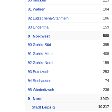
80 Möckern
219
81 Wahren
104
82 Lützschena-Stahmeln
106
83 Lindenthal
159
588
8 Nordwest
90 Gohlis-Süd
395
91 Gohlis-Mitte
408
92 Gohlis-Nord
159
93 Eutritzsch
253
94 Seehausen
74
95 Wiederitzsch
236
1 525
9 Nord
10 217
Stadt Leipzig