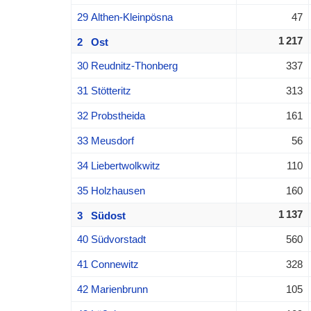
29 Althen-Kleinpösna
47
1 217
2 Ost
30 Reudnitz-Thonberg
337
31 Stötteritz
313
32 Probstheida
161
33 Meusdorf
56
34 Liebertwolkwitz
110
35 Holzhausen
160
1 137
3 Südost
40 Südvorstadt
560
41 Connewitz
328
42 Marienbrunn
105