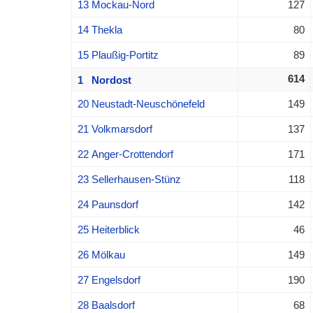
13 Mockau-Nord
127
14 Thekla
80
15 Plaußig-Portitz
89
614
1 Nordost
20 Neustadt-Neuschönefeld
149
21 Volkmarsdorf
137
22 Anger-Crottendorf
171
23 Sellerhausen-Stünz
118
24 Paunsdorf
142
25 Heiterblick
46
26 Mölkau
149
27 Engelsdorf
190
28 Baalsdorf
68