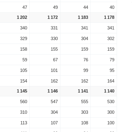
47
49
44
40
1 202
1 172
1 183
1 178
340
331
341
341
329
330
304
302
158
155
159
159
59
67
76
79
105
101
99
95
154
162
162
164
1 145
1 146
1 141
1 140
560
547
555
530
310
304
303
300
113
107
108
100