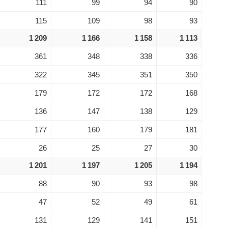
111
99
94
90
115
109
98
93
1 209
1 166
1 158
1 113
361
348
338
336
322
345
351
350
179
172
172
168
136
147
138
129
177
160
179
181
26
25
27
30
1 201
1 197
1 205
1 194
88
90
93
98
47
52
49
61
131
129
141
151