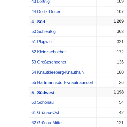
43 Lößnig
109
44 Dölitz-Dösen
107
1 209
4 Süd
50 Schleußig
363
51 Plagwitz
321
52 Kleinzschocher
172
53 Großzschocher
136
54 Knautkleeberg-Knauthain
180
55 Hartmannsdorf-Knautnaundorf
26
1 198
5 Südwest
60 Schönau
94
61 Grünau-Ost
42
62 Grünau-Mitte
121