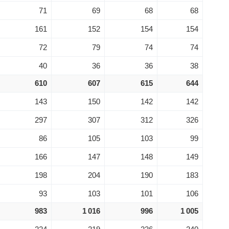
71
69
68
68
161
152
154
154
72
79
74
74
40
36
36
38
610
607
615
644
143
150
142
142
297
307
312
326
86
105
103
99
166
147
148
149
198
204
190
183
93
103
101
106
983
1 016
996
1 005