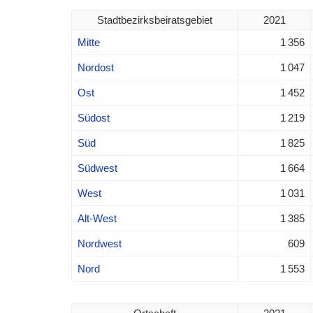
Stadtbezirksbeiratsgebiet
2021
Mitte
1 356
Nordost
1 047
Ost
1 452
Südost
1 219
Süd
1 825
Südwest
1 664
West
1 031
Alt-West
1 385
Nordwest
609
Nord
1 553