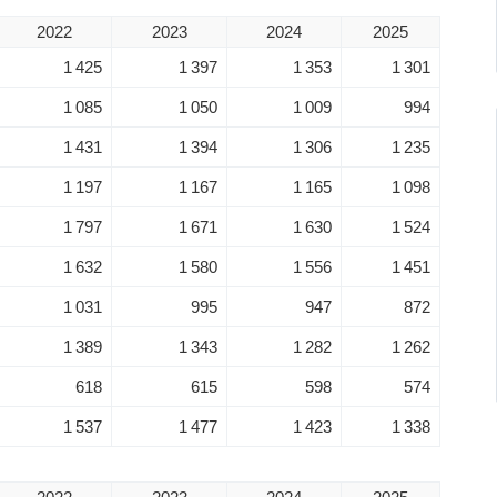
2022
2023
2024
2025
1 425
1 397
1 353
1 301
1 085
1 050
1 009
994
1 431
1 394
1 306
1 235
1 197
1 167
1 165
1 098
1 797
1 671
1 630
1 524
1 632
1 580
1 556
1 451
1 031
995
947
872
1 389
1 343
1 282
1 262
618
615
598
574
1 537
1 477
1 423
1 338