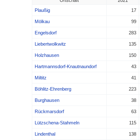
Ortschaft
2021
Plaußig
17
Mölkau
99
Engelsdorf
283
Liebertwolkwitz
135
Holzhausen
150
Hartmannsdorf-Knautnaundorf
43
Miltitz
41
Böhlitz-Ehrenberg
223
Burghausen
38
Rückmarsdorf
63
Lützschena-Stahmeln
115
Lindenthal
138