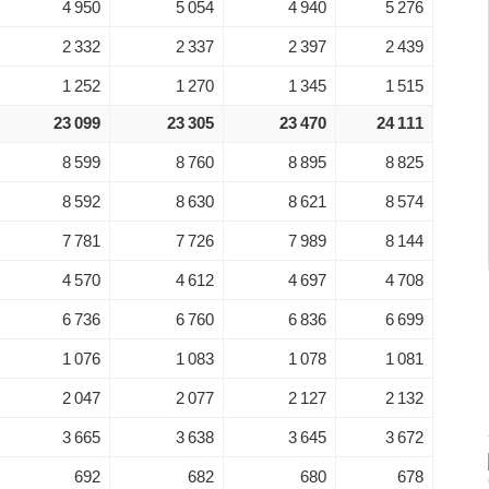
4 950
5 054
4 940
5 276
2 332
2 337
2 397
2 439
1 252
1 270
1 345
1 515
23 099
23 305
23 470
24 111
8 599
8 760
8 895
8 825
8 592
8 630
8 621
8 574
7 781
7 726
7 989
8 144
4 570
4 612
4 697
4 708
6 736
6 760
6 836
6 699
1 076
1 083
1 078
1 081
2 047
2 077
2 127
2 132
3 665
3 638
3 645
3 672
692
682
680
678