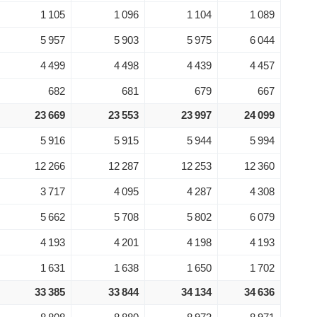
1 105
1 096
1 104
1 089
5 957
5 903
5 975
6 044
4 499
4 498
4 439
4 457
682
681
679
667
23 669
23 553
23 997
24 099
5 916
5 915
5 944
5 994
12 266
12 287
12 253
12 360
3 717
4 095
4 287
4 308
5 662
5 708
5 802
6 079
4 193
4 201
4 198
4 193
1 631
1 638
1 650
1 702
33 385
33 844
34 134
34 636