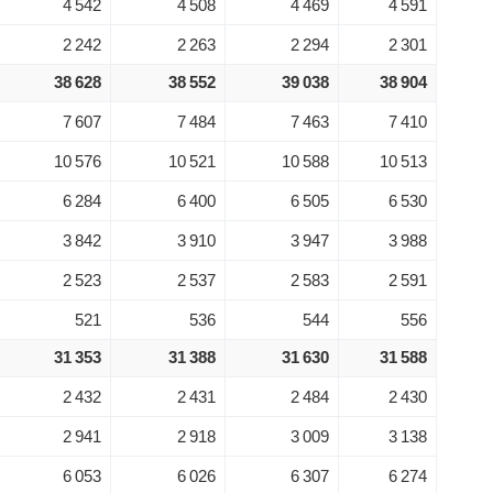
4 542
4 508
4 469
4 591
2 242
2 263
2 294
2 301
38 628
38 552
39 038
38 904
7 607
7 484
7 463
7 410
10 576
10 521
10 588
10 513
6 284
6 400
6 505
6 530
3 842
3 910
3 947
3 988
2 523
2 537
2 583
2 591
521
536
544
556
31 353
31 388
31 630
31 588
2 432
2 431
2 484
2 430
2 941
2 918
3 009
3 138
6 053
6 026
6 307
6 274