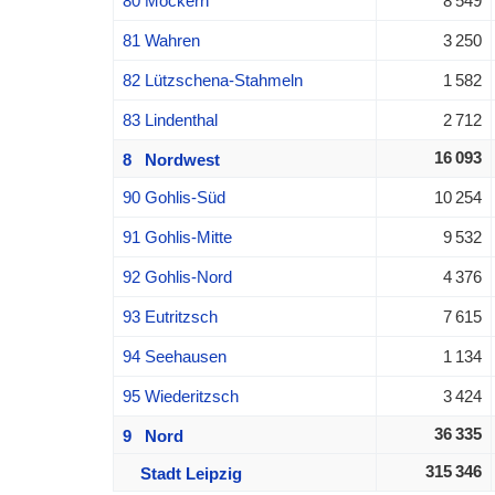
80 Möckern
8 549
81 Wahren
3 250
82 Lützschena-Stahmeln
1 582
83 Lindenthal
2 712
16 093
8 Nordwest
90 Gohlis-Süd
10 254
91 Gohlis-Mitte
9 532
92 Gohlis-Nord
4 376
93 Eutritzsch
7 615
94 Seehausen
1 134
95 Wiederitzsch
3 424
36 335
9 Nord
315 346
Stadt Leipzig