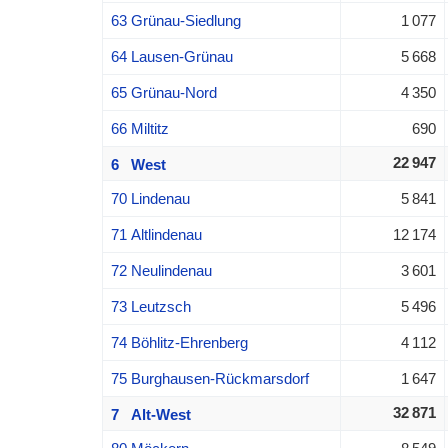
63 Grünau-Siedlung
1 077
64 Lausen-Grünau
5 668
65 Grünau-Nord
4 350
66 Miltitz
690
22 947
6 West
70 Lindenau
5 841
71 Altlindenau
12 174
72 Neulindenau
3 601
73 Leutzsch
5 496
74 Böhlitz-Ehrenberg
4 112
75 Burghausen-Rückmarsdorf
1 647
32 871
7 Alt-West