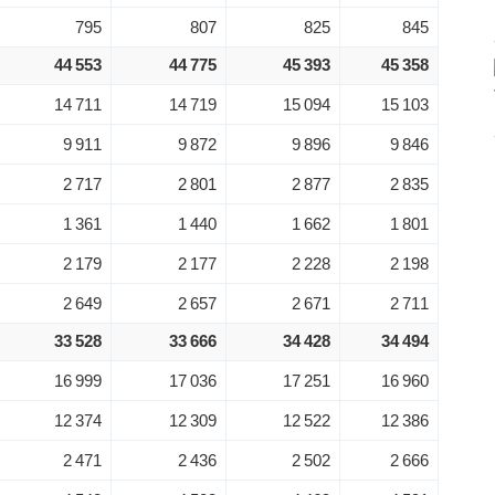
795
807
825
845
44 553
44 775
45 393
45 358
14 711
14 719
15 094
15 103
9 911
9 872
9 896
9 846
2 717
2 801
2 877
2 835
1 361
1 440
1 662
1 801
2 179
2 177
2 228
2 198
2 649
2 657
2 671
2 711
33 528
33 666
34 428
34 494
16 999
17 036
17 251
16 960
12 374
12 309
12 522
12 386
2 471
2 436
2 502
2 666