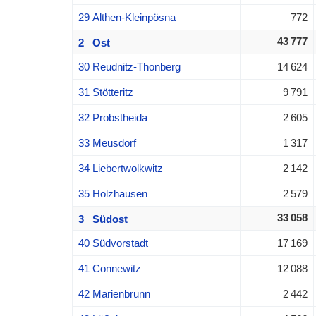
29 Althen-Kleinpösna
772
43 777
2 Ost
30 Reudnitz-Thonberg
14 624
31 Stötteritz
9 791
32 Probstheida
2 605
33 Meusdorf
1 317
34 Liebertwolkwitz
2 142
35 Holzhausen
2 579
33 058
3 Südost
40 Südvorstadt
17 169
41 Connewitz
12 088
42 Marienbrunn
2 442