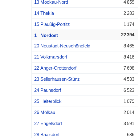
13 Mockau-Nord
4 859
14 Thekla
2 283
15 Plaußig-Portitz
1 174
22 394
1 Nordost
20 Neustadt-Neuschönefeld
8 465
21 Volkmarsdorf
8 416
22 Anger-Crottendorf
7 698
23 Sellerhausen-Stünz
4 533
24 Paunsdorf
6 523
25 Heiterblick
1 079
26 Mölkau
2 014
27 Engelsdorf
3 591
28 Baalsdorf
686