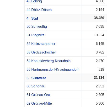
43 Lößnig
4 566
44 Dölitz-Dösen
2 194
38 459
4 Süd
50 Schleußig
7 695
51 Plagwitz
10 524
52 Kleinzschocher
6 145
53 Großzschocher
3 782
54 Knautkleeberg-Knauthain
2 470
55 Hartmannsdorf-Knautnaundorf
518
31 134
5 Südwest
60 Schönau
2 351
61 Grünau-Ost
2 905
62 Grünau-Mitte
5 906