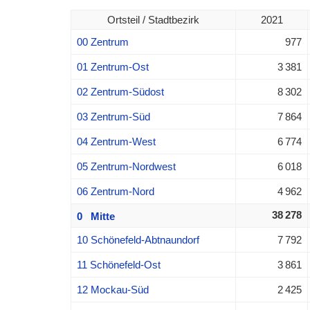
Ortsteil / Stadtbezirk
2021
00 Zentrum
977
01 Zentrum-Ost
3 381
02 Zentrum-Südost
8 302
03 Zentrum-Süd
7 864
04 Zentrum-West
6 774
05 Zentrum-Nordwest
6 018
06 Zentrum-Nord
4 962
38 278
0 Mitte
10 Schönefeld-Abtnaundorf
7 792
11 Schönefeld-Ost
3 861
12 Mockau-Süd
2 425