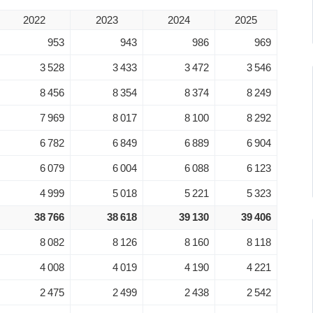
2022
2023
2024
2025
953
943
986
969
3 528
3 433
3 472
3 546
8 456
8 354
8 374
8 249
7 969
8 017
8 100
8 292
6 782
6 849
6 889
6 904
6 079
6 004
6 088
6 123
4 999
5 018
5 221
5 323
38 766
38 618
39 130
39 406
8 082
8 126
8 160
8 118
4 008
4 019
4 190
4 221
2 475
2 499
2 438
2 542