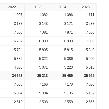
2022
2023
2024
2025
1 097
1 082
1 096
1 111
3 139
3 143
3 171
3 239
7 556
7 981
7 871
7 655
6 787
6 909
6 930
7 069
5 724
5 805
5 815
5 840
5 385
5 322
5 386
5 400
4 995
5 071
5 220
5 615
34 683
35 313
35 489
35 929
7 065
7 169
7 179
7 080
5 004
5 034
5 135
5 152
2 512
2 508
2 559
2 556