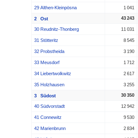
29 Althen-Kleinpösna
1 041
43 243
2 Ost
30 Reudnitz-Thonberg
11 031
31 Stötteritz
8 545
32 Probstheida
3 190
33 Meusdorf
1 712
34 Liebertwolkwitz
2 617
35 Holzhausen
3 255
30 350
3 Südost
40 Südvorstadt
12 942
41 Connewitz
9 530
42 Marienbrunn
2 834