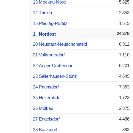
13 Mockau-Nord
5 825
14 Thekla
2 853
15 Plaußig-Portitz
1 519
24 378
1 Nordost
20 Neustadt-Neuschönefeld
6 912
21 Volkmarsdorf
7 110
22 Anger-Crottendorf
6 201
23 Sellerhausen-Stünz
4 649
24 Paunsdorf
7 353
25 Heiterblick
1 723
26 Mölkau
2 875
27 Engelsdorf
4 486
28 Baalsdorf
893