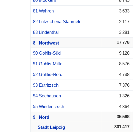
80 Möckern
8 745
81 Wahren
3 633
82 Lützschena-Stahmeln
2 117
83 Lindenthal
3 281
17 776
8 Nordwest
90 Gohlis-Süd
9 128
91 Gohlis-Mitte
8 576
92 Gohlis-Nord
4 798
93 Eutritzsch
7 376
94 Seehausen
1 326
95 Wiederitzsch
4 364
35 568
9 Nord
301 417
Stadt Leipzig