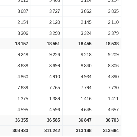
9 010
9 405
9 124
9 214
3 687
3 727
3 862
3 835
2 154
2 120
2 145
2 110
3 306
3 299
3 324
3 379
18 157
18 551
18 455
18 538
9 248
9 226
9 218
9 209
8 638
8 699
8 840
8 806
4 860
4 910
4 934
4 890
7 639
7 765
7 794
7 730
1 375
1 389
1 416
1 411
4 595
4 596
4 645
4 657
36 355
36 585
36 847
36 703
308 433
311 242
313 188
313 664