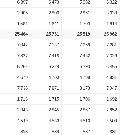
6 397
6 473
5 982
6 322
2 905
2 906
2 961
3 038
1 581
1 641
1 703
1 814
25 464
25 731
25 519
25 962
7 042
7 137
7 259
7 281
7 327
7 418
7 452
7 326
6 261
6 229
6 390
6 455
4 679
4 709
4 798
4 831
7 736
7 871
8 173
7 947
1 716
1 715
1 706
1 692
2 843
2 845
2 867
2 852
4 549
4 533
4 510
4 509
893
889
887
881