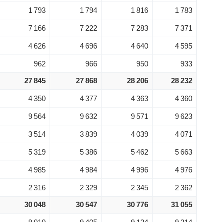
1 793
1 794
1 816
1 783
7 166
7 222
7 283
7 371
4 626
4 696
4 640
4 595
962
966
950
933
27 845
27 868
28 206
28 232
4 350
4 377
4 363
4 360
9 564
9 632
9 571
9 623
3 514
3 839
4 039
4 071
5 319
5 386
5 462
5 663
4 985
4 984
4 996
4 976
2 316
2 329
2 345
2 362
30 048
30 547
30 776
31 055