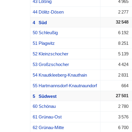
43 Lößnig
4 965
44 Dölitz-Dösen
2 277
32 548
4 Süd
50 Schleußig
6 192
51 Plagwitz
8 251
52 Kleinzschocher
5 139
53 Großzschocher
4 424
54 Knautkleeberg-Knauthain
2 831
55 Hartmannsdorf-Knautnaundorf
664
27 501
5 Südwest
60 Schönau
2 780
61 Grünau-Ost
3 576
62 Grünau-Mitte
6 700