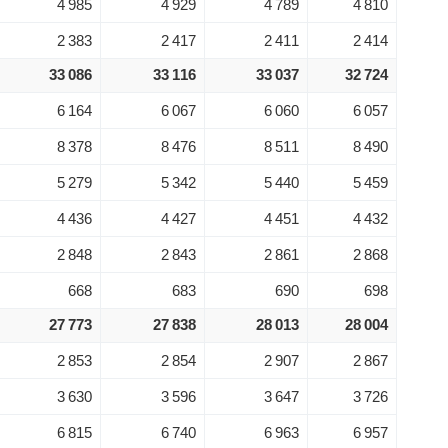
4 985
4 929
4 789
4 810
2 383
2 417
2 411
2 414
33 086
33 116
33 037
32 724
6 164
6 067
6 060
6 057
8 378
8 476
8 511
8 490
5 279
5 342
5 440
5 459
4 436
4 427
4 451
4 432
2 848
2 843
2 861
2 868
668
683
690
698
27 773
27 838
28 013
28 004
2 853
2 854
2 907
2 867
3 630
3 596
3 647
3 726
6 815
6 740
6 963
6 957