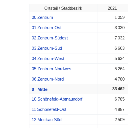
Ortsteil / Stadtbezirk
2021
00 Zentrum
1 059
01 Zentrum-Ost
3 030
02 Zentrum-Südost
7 032
03 Zentrum-Süd
6 663
04 Zentrum-West
5 634
05 Zentrum-Nordwest
5 264
06 Zentrum-Nord
4 780
33 462
0 Mitte
10 Schönefeld-Abtnaundorf
6 785
11 Schönefeld-Ost
4 887
12 Mockau-Süd
2 509