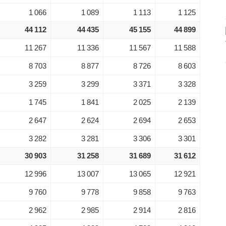
1 066
1 089
1 113
1 125
44 112
44 435
45 155
44 899
11 267
11 336
11 567
11 588
8 703
8 877
8 726
8 603
3 259
3 299
3 371
3 328
1 745
1 841
2 025
2 139
2 647
2 624
2 694
2 653
3 282
3 281
3 306
3 301
30 903
31 258
31 689
31 612
12 996
13 007
13 065
12 921
9 760
9 778
9 858
9 763
2 962
2 985
2 914
2 816