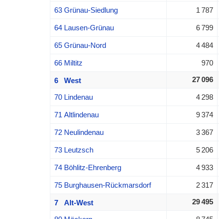
63 Grünau-Siedlung
1 787
64 Lausen-Grünau
6 799
65 Grünau-Nord
4 484
66 Miltitz
970
27 096
6 West
70 Lindenau
4 298
71 Altlindenau
9 374
72 Neulindenau
3 367
73 Leutzsch
5 206
74 Böhlitz-Ehrenberg
4 933
75 Burghausen-Rückmarsdorf
2 317
29 495
7 Alt-West