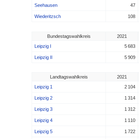
Seehausen
47
Wiederitzsch
108
Bundestagswahlkreis
2021
Leipzig I
5 683
Leipzig II
5 909
Landtagswahlkreis
2021
Leipzig 1
2 104
Leipzig 2
1 314
Leipzig 3
1 312
Leipzig 4
1 110
Leipzig 5
1 722