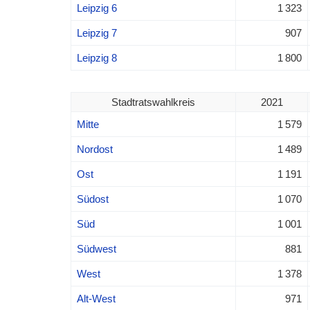
Leipzig 6
1 323
Leipzig 7
907
Leipzig 8
1 800
Stadtratswahlkreis
2021
Mitte
1 579
Nordost
1 489
Ost
1 191
Südost
1 070
Süd
1 001
Südwest
881
West
1 378
Alt-West
971