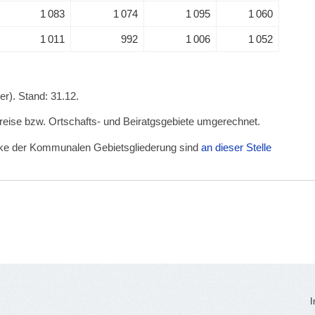
1 083
1 074
1 095
1 060
1 011
992
1 006
1 052
r). Stand: 31.12.
kreise bzw. Ortschafts- und Beiratgsgebiete umgerechnet.
irke der Kommunalen Gebietsgliederung sind
an dieser Stelle