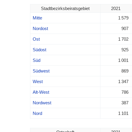
Stadtbezirksbeiratsgebiet
2021
Mitte
1 579
Nordost
907
Ost
1 702
Südost
925
Süd
1 001
Südwest
869
West
1 347
Alt-West
786
Nordwest
387
Nord
1 101