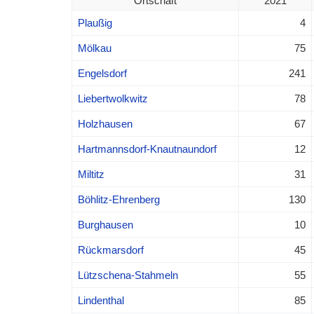
Ortschaft
2021
Plaußig
4
Mölkau
75
Engelsdorf
241
Liebertwolkwitz
78
Holzhausen
67
Hartmannsdorf-Knautnaundorf
12
Miltitz
31
Böhlitz-Ehrenberg
130
Burghausen
10
Rückmarsdorf
45
Lützschena-Stahmeln
55
Lindenthal
85