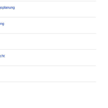
gsplanung
ung
cht