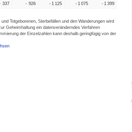
- 337
- 926
- 1 125
- 1 075
- 1 399
- und Totgeborenen, Sterbefällen und den Wanderungen wird
zur Geheimhaltung ein datenveränderndes Verfahren
mmierung der Einzelzahlen kann deshalb geringfügig von der
chsen