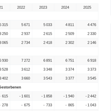
21
2022
2023
2024
2025
6 315
5 671
5 033
4 811
4 476
3 250
2 937
2 615
2 509
2 330
3 065
2 734
2 418
2 302
2 146
6 930
7 272
6 891
6 751
6 918
3 528
3 612
3 348
3 374
3 373
3 402
3 660
3 543
3 377
3 545
Gestorbenen
- 615
- 1 601
- 1 858
- 1 940
- 2 442
- 278
- 675
- 733
- 865
- 1 043