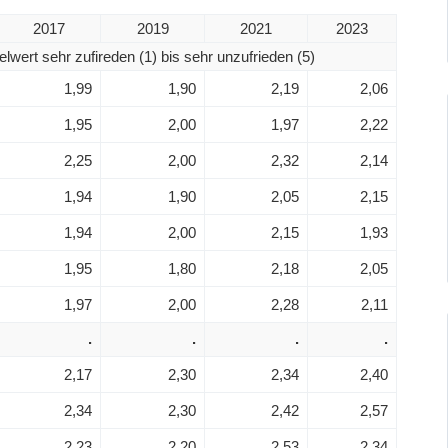
2017
2019
2021
2023
elwert sehr zufireden (1) bis sehr unzufrieden (5)
1,99
1,90
2,19
2,06
1,95
2,00
1,97
2,22
2,25
2,00
2,32
2,14
1,94
1,90
2,05
2,15
1,94
2,00
2,15
1,93
1,95
1,80
2,18
2,05
1,97
2,00
2,28
2,11
.
.
.
.
2,17
2,30
2,34
2,40
2,34
2,30
2,42
2,57
2,23
2,20
2,53
2,34