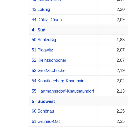
43 Lößnig
2,20
44 Dölitz-Dösen
2,09
.
4 Süd
50 Schleußig
1,88
51 Plagwitz
2,07
52 Kleinzschocher
2,07
53 Großzschocher
2,19
54 Knautkleeberg-Knauthain
2,02
55 Hartmannsdorf-Knautnaundorf
2,13
.
5 Südwest
60 Schönau
2,25
61 Grünau-Ost
2,35