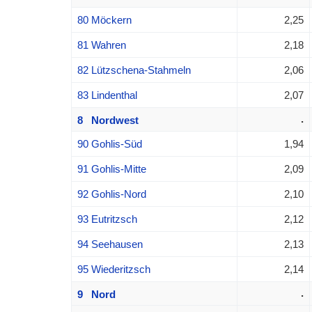
80 Möckern
2,25
81 Wahren
2,18
82 Lützschena-Stahmeln
2,06
83 Lindenthal
2,07
.
8 Nordwest
90 Gohlis-Süd
1,94
91 Gohlis-Mitte
2,09
92 Gohlis-Nord
2,10
93 Eutritzsch
2,12
94 Seehausen
2,13
95 Wiederitzsch
2,14
.
9 Nord