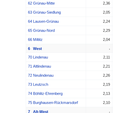
62 Grünau-Mitte
2,36
63 Grünau-Siedlung
2,05
64 Lausen-Grünau
2,24
65 Grünau-Nord
2,29
66 Miltitz
2,04
.
6 West
70 Lindenau
2,11
71 Altlindenau
2,21
72 Neulindenau
2,26
73 Leutzsch
2,19
74 Böhlitz-Ehrenberg
2,13
75 Burghausen-Rückmarsdorf
2,10
.
7 Alt-West