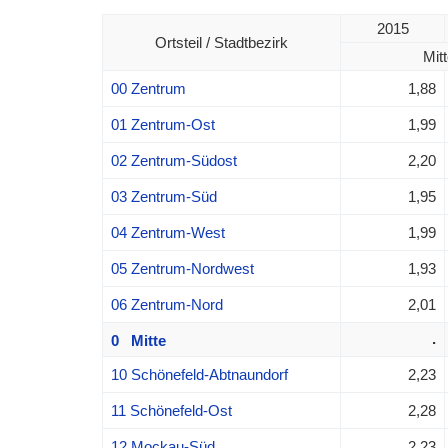
2015
Ortsteil / Stadtbezirk
Mitt
00 Zentrum
1,88
01 Zentrum-Ost
1,99
02 Zentrum-Südost
2,20
03 Zentrum-Süd
1,95
04 Zentrum-West
1,99
05 Zentrum-Nordwest
1,93
06 Zentrum-Nord
2,01
.
0 Mitte
10 Schönefeld-Abtnaundorf
2,23
11 Schönefeld-Ost
2,28
12 Mockau-Süd
2,23