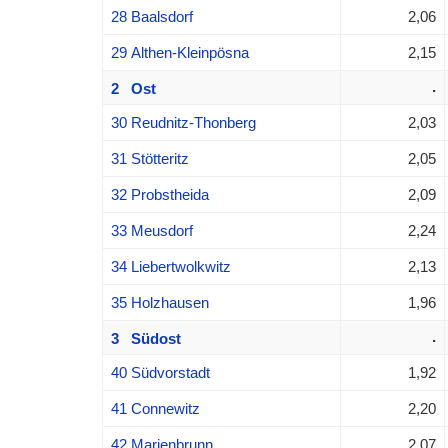
28 Baalsdorf
2,06
29 Althen-Kleinpösna
2,15
.
2 Ost
30 Reudnitz-Thonberg
2,03
31 Stötteritz
2,05
32 Probstheida
2,09
33 Meusdorf
2,24
34 Liebertwolkwitz
2,13
35 Holzhausen
1,96
.
3 Südost
40 Südvorstadt
1,92
41 Connewitz
2,20
42 Marienbrunn
2,07