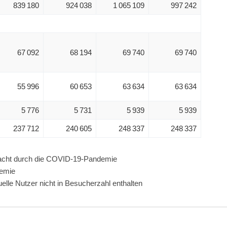
839 180
924 038
1 065 109
997 242
67 092
68 194
69 740
69 740
55 996
60 653
63 634
63 634
5 776
5 731
5 939
5 939
237 712
240 605
248 337
248 337
acht durch die COVID-19-Pandemie
emie
elle Nutzer nicht in Besucherzahl enthalten