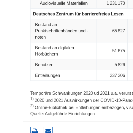
Audiovisuelle Materialien
1 231 179
Deutsches Zentrum für barrierefreies Lesen
Bestand an
Punktschriftenbänden und -
65 827
noten
Bestand an digitalen
51 675
Hörbüchern
Benutzer
5 826
Entleihungen
237 206
Temporäre Schwankungen 2020 ud 2021 u.a. verurs
1)
2020 und 2021 Auswirkungen der COVID-19-Pand
2)
Online-Bibliothek bei Entleihungen einbezogen, visu
Quelle: Aufgeführte Einrichtungen