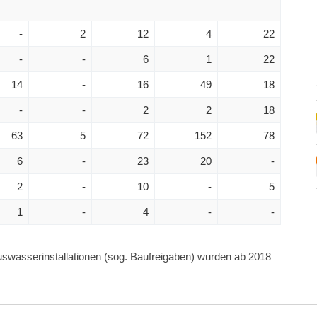
-
2
12
4
22
-
-
6
1
22
14
-
16
49
18
-
-
2
2
18
63
5
72
152
78
6
-
23
20
-
2
-
10
-
5
1
-
4
-
-
asserinstallationen (sog. Baufreigaben) wurden ab 2018