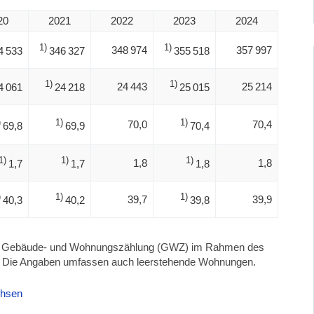
20
2021
2022
2023
2024
1)
1)
348 974
357 997
4 533
346 327
355 518
1)
1)
24 443
25 214
4 061
24 218
25 015
)
1)
1)
70,0
70,4
69,8
69,9
70,4
1)
1)
1)
1,8
1,8
1,7
1,7
1,8
)
1)
1)
39,7
39,9
40,3
40,2
39,8
er Gebäude- und Wohnungszählung (GWZ) im Rahmen des
. Die Angaben umfassen auch leerstehende Wohnungen.
chsen