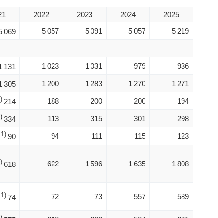
21
2022
2023
2024
2025
5 057
5 091
5 057
5 219
5 069
1 023
1 031
979
936
1 131
1 200
1 283
1 270
1 271
1 305
)
188
200
200
194
214
)
113
315
301
298
334
1)
94
111
115
123
90
)
622
1 596
1 635
1 808
618
1)
72
73
557
589
74
)