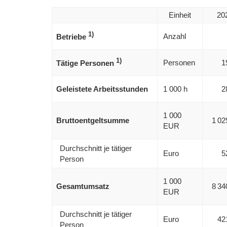
Einheit
20
1)
Anzahl
Betriebe
1)
Personen
1
Tätige Personen
Geleistete Arbeitsstunden
1 000 h
2
1 000
Bruttoentgeltsumme
1 02
EUR
Durchschnitt je tätiger
Euro
5
Person
1 000
Gesamtumsatz
8 34
EUR
Durchschnitt je tätiger
Euro
42
Person