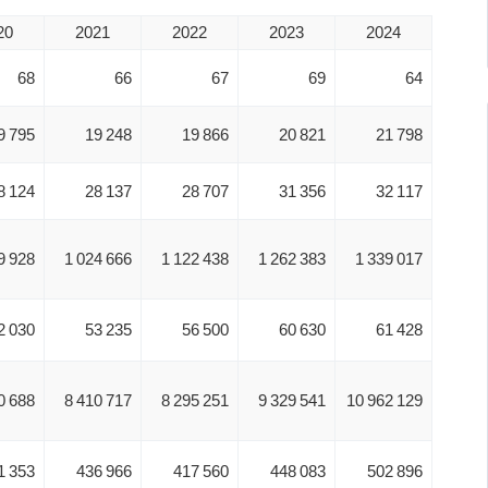
20
2021
2022
2023
2024
68
66
67
69
64
9 795
19 248
19 866
20 821
21 798
8 124
28 137
28 707
31 356
32 117
9 928
1 024 666
1 122 438
1 262 383
1 339 017
2 030
53 235
56 500
60 630
61 428
0 688
8 410 717
8 295 251
9 329 541
10 962 129
1 353
436 966
417 560
448 083
502 896