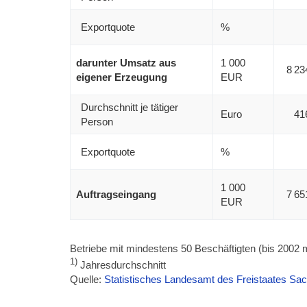
Exportquote
%
darunter Umsatz aus
1 000
8 23
eigener Erzeugung
EUR
Durchschnitt je tätiger
Euro
41
Person
Exportquote
%
1 000
Auftragseingang
7 65
EUR
Betriebe mit mindestens 50 Beschäftigten (bis 2002 
1)
Jahresdurchschnitt
Quelle:
Statistisches Landesamt des Freistaates Sa