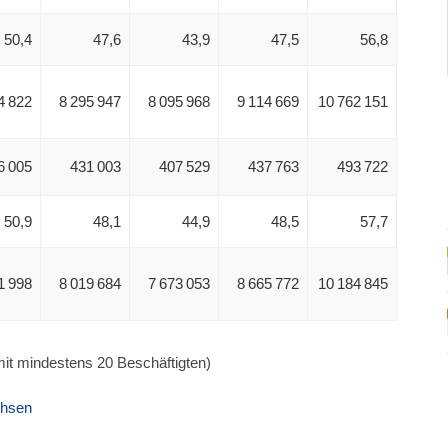
50,4
47,6
43,9
47,5
56,8
4 822
8 295 947
8 095 968
9 114 669
10 762 151
6 005
431 003
407 529
437 763
493 722
50,9
48,1
44,9
48,5
57,7
1 998
8 019 684
7 673 053
8 665 772
10 184 845
mit mindestens 20 Beschäftigten)
chsen