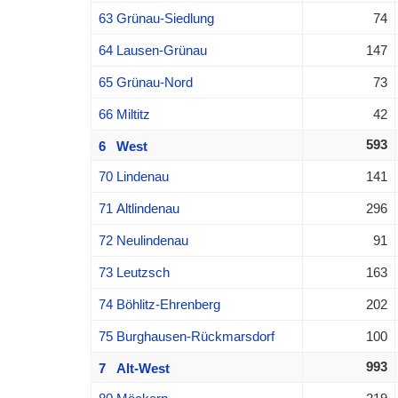
63 Grünau-Siedlung
74
64 Lausen-Grünau
147
65 Grünau-Nord
73
66 Miltitz
42
593
6 West
70 Lindenau
141
71 Altlindenau
296
72 Neulindenau
91
73 Leutzsch
163
74 Böhlitz-Ehrenberg
202
75 Burghausen-Rückmarsdorf
100
993
7 Alt-West