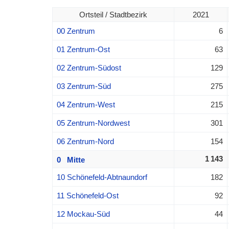
Ortsteil / Stadtbezirk
2021
00 Zentrum
6
01 Zentrum-Ost
63
02 Zentrum-Südost
129
03 Zentrum-Süd
275
04 Zentrum-West
215
05 Zentrum-Nordwest
301
06 Zentrum-Nord
154
1 143
0 Mitte
10 Schönefeld-Abtnaundorf
182
11 Schönefeld-Ost
92
12 Mockau-Süd
44