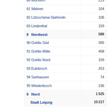
80 Möckern
219
81 Wahren
104
82 Lützschena-Stahmeln
106
83 Lindenthal
159
588
8 Nordwest
90 Gohlis-Süd
395
91 Gohlis-Mitte
408
92 Gohlis-Nord
159
93 Eutritzsch
253
94 Seehausen
74
95 Wiederitzsch
236
1 525
9 Nord
10 217
Stadt Leipzig