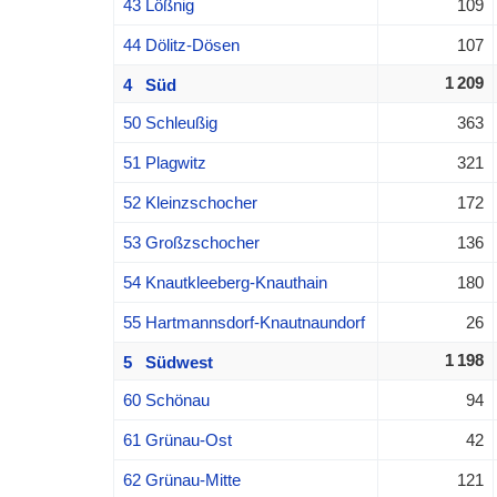
43 Lößnig
109
44 Dölitz-Dösen
107
1 209
4 Süd
50 Schleußig
363
51 Plagwitz
321
52 Kleinzschocher
172
53 Großzschocher
136
54 Knautkleeberg-Knauthain
180
55 Hartmannsdorf-Knautnaundorf
26
1 198
5 Südwest
60 Schönau
94
61 Grünau-Ost
42
62 Grünau-Mitte
121