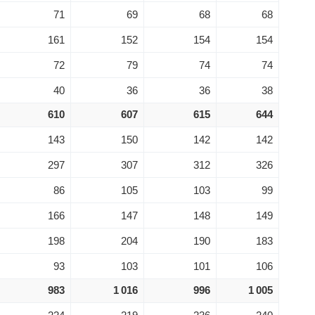
71
69
68
68
161
152
154
154
72
79
74
74
40
36
36
38
610
607
615
644
143
150
142
142
297
307
312
326
86
105
103
99
166
147
148
149
198
204
190
183
93
103
101
106
983
1 016
996
1 005