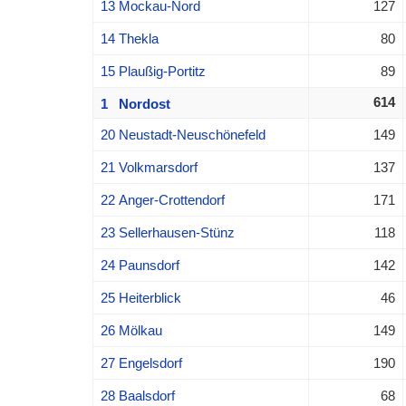
13 Mockau-Nord
127
14 Thekla
80
15 Plaußig-Portitz
89
614
1 Nordost
20 Neustadt-Neuschönefeld
149
21 Volkmarsdorf
137
22 Anger-Crottendorf
171
23 Sellerhausen-Stünz
118
24 Paunsdorf
142
25 Heiterblick
46
26 Mölkau
149
27 Engelsdorf
190
28 Baalsdorf
68