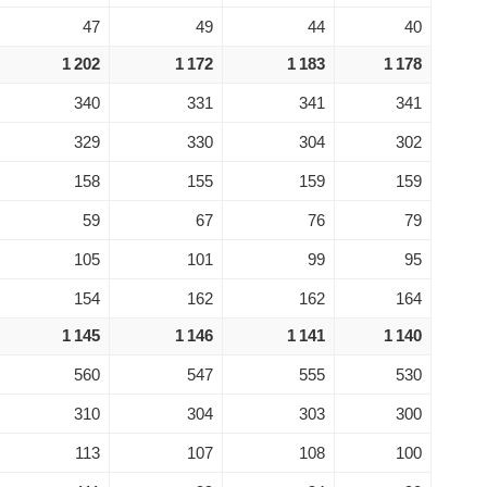
47
49
44
40
1 202
1 172
1 183
1 178
340
331
341
341
329
330
304
302
158
155
159
159
59
67
76
79
105
101
99
95
154
162
162
164
1 145
1 146
1 141
1 140
560
547
555
530
310
304
303
300
113
107
108
100