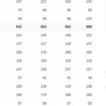
127
127
132
147
79
84
96
95
93
99
98
102
632
653
662
688
141
145
146
151
137
127
129
137
165
170
180
162
116
105
110
116
147
158
157
157
47
42
41
39
150
139
133
136
185
179
186
185
67
58
57
55