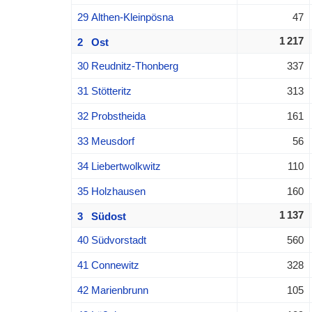
29 Althen-Kleinpösna
47
1 217
2 Ost
30 Reudnitz-Thonberg
337
31 Stötteritz
313
32 Probstheida
161
33 Meusdorf
56
34 Liebertwolkwitz
110
35 Holzhausen
160
1 137
3 Südost
40 Südvorstadt
560
41 Connewitz
328
42 Marienbrunn
105