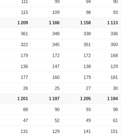
111
99
94
90
115
109
98
93
1 209
1 166
1 158
1 113
361
348
338
336
322
345
351
350
179
172
172
168
136
147
138
129
177
160
179
181
26
25
27
30
1 201
1 197
1 205
1 194
88
90
93
98
47
52
49
61
131
129
141
151