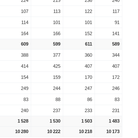
224
219
236
240
107
113
122
117
114
101
101
91
164
166
152
141
609
599
611
589
388
377
360
344
414
425
407
407
154
159
170
172
249
244
247
246
83
88
86
83
240
237
233
231
1 528
1 530
1 503
1 483
10 280
10 222
10 218
10 173