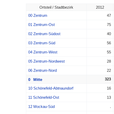
Ortsteil / Stadtbezirk
2012
00 Zentrum
47
01 Zentrum-Ost
75
02 Zentrum-Südost
40
03 Zentrum-Süd
56
04 Zentrum-West
55
05 Zentrum-Nordwest
28
06 Zentrum-Nord
22
323
0 Mitte
10 Schönefeld-Abtnaundorf
16
11 Schönefeld-Ost
13
12 Mockau-Süd
.