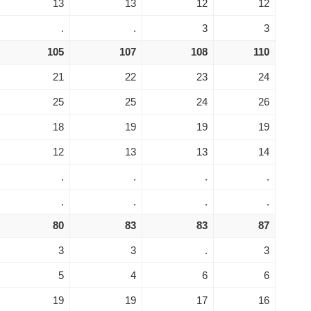
13
13
12
12
.
.
3
3
105
107
108
110
21
22
23
24
25
25
24
26
18
19
19
19
12
13
13
14
.
.
.
.
.
.
.
.
80
83
83
87
3
3
.
3
5
4
6
6
19
19
17
16