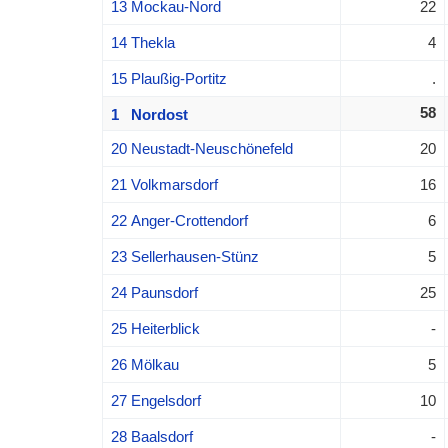
13 Mockau-Nord
22
14 Thekla
4
15 Plaußig-Portitz
.
58
1 Nordost
20 Neustadt-Neuschönefeld
20
21 Volkmarsdorf
16
22 Anger-Crottendorf
6
23 Sellerhausen-Stünz
5
24 Paunsdorf
25
25 Heiterblick
-
26 Mölkau
5
27 Engelsdorf
10
28 Baalsdorf
-