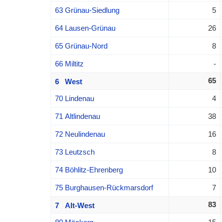
63 Grünau-Siedlung
5
64 Lausen-Grünau
26
65 Grünau-Nord
8
66 Miltitz
-
65
6 West
70 Lindenau
4
71 Altlindenau
38
72 Neulindenau
16
73 Leutzsch
8
74 Böhlitz-Ehrenberg
10
75 Burghausen-Rückmarsdorf
7
83
7 Alt-West