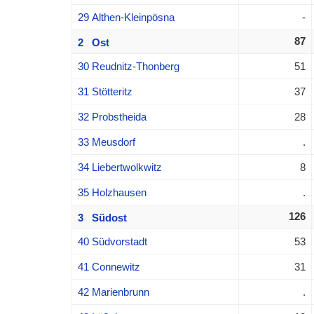
29 Althen-Kleinpösna
-
87
2 Ost
30 Reudnitz-Thonberg
51
31 Stötteritz
37
32 Probstheida
28
33 Meusdorf
.
34 Liebertwolkwitz
8
35 Holzhausen
.
126
3 Südost
40 Südvorstadt
53
41 Connewitz
31
42 Marienbrunn
.