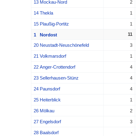
13 Mockau-Nord
2
14 Thekla
1
15 Plaußig-Portitz
1
11
1 Nordost
20 Neustadt-Neuschönefeld
3
21 Volkmarsdorf
1
22 Anger-Crottendorf
4
23 Sellerhausen-Stünz
4
24 Paunsdorf
4
25 Heiterblick
1
26 Mölkau
2
27 Engelsdorf
3
28 Baalsdorf
-