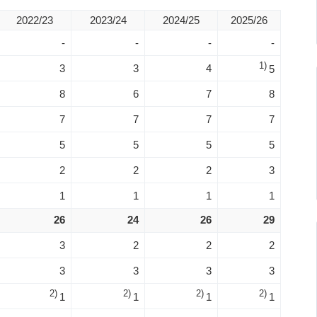
2022/23
2023/24
2024/25
2025/26
-
-
-
-
1)
3
3
4
5
8
6
7
8
7
7
7
7
5
5
5
5
2
2
2
3
1
1
1
1
26
24
26
29
3
2
2
2
3
3
3
3
2)
2)
2)
2)
1
1
1
1