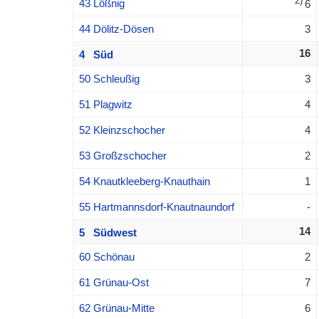
2)
43 Lößnig
6
44 Dölitz-Dösen
3
16
4 Süd
50 Schleußig
3
51 Plagwitz
4
52 Kleinzschocher
4
53 Großzschocher
2
54 Knautkleeberg-Knauthain
1
55 Hartmannsdorf-Knautnaundorf
-
14
5 Südwest
60 Schönau
2
61 Grünau-Ost
7
62 Grünau-Mitte
6