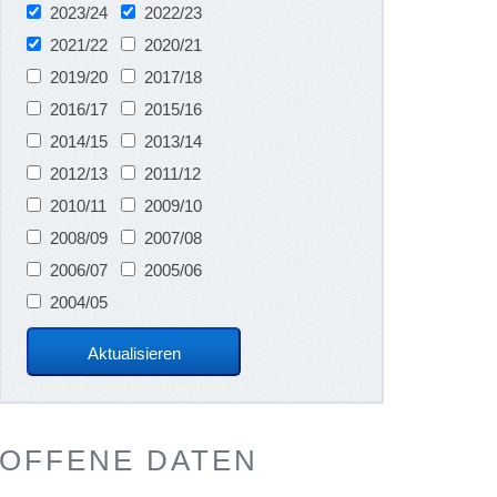
2023/24
2022/23
2021/22
2020/21
2019/20
2017/18
2016/17
2015/16
2014/15
2013/14
2012/13
2011/12
2010/11
2009/10
2008/09
2007/08
2006/07
2005/06
2004/05
OFFENE DATEN