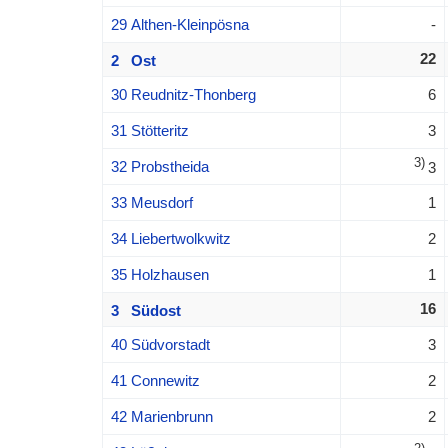
29 Althen-Kleinpösna
-
22
2 Ost
30 Reudnitz-Thonberg
6
31 Stötteritz
3
3)
32 Probstheida
3
33 Meusdorf
1
34 Liebertwolkwitz
2
35 Holzhausen
1
16
3 Südost
40 Südvorstadt
3
41 Connewitz
2
42 Marienbrunn
2