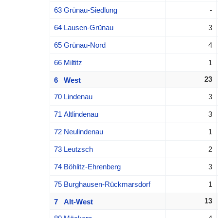
63 Grünau-Siedlung
-
64 Lausen-Grünau
3
65 Grünau-Nord
4
66 Miltitz
1
23
6 West
70 Lindenau
3
71 Altlindenau
3
72 Neulindenau
1
73 Leutzsch
2
74 Böhlitz-Ehrenberg
3
75 Burghausen-Rückmarsdorf
1
13
7 Alt-West