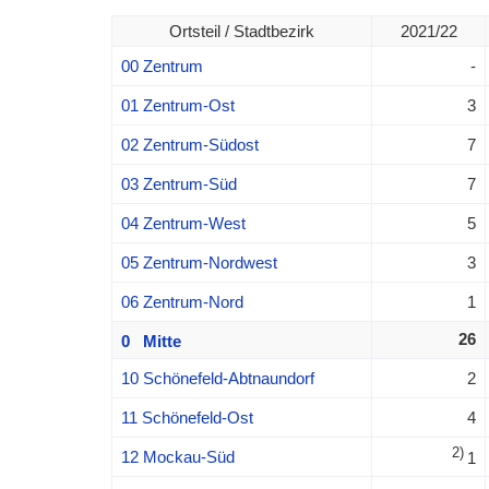
Ortsteil / Stadtbezirk
2021/22
00 Zentrum
-
01 Zentrum-Ost
3
02 Zentrum-Südost
7
03 Zentrum-Süd
7
04 Zentrum-West
5
05 Zentrum-Nordwest
3
06 Zentrum-Nord
1
26
0 Mitte
10 Schönefeld-Abtnaundorf
2
11 Schönefeld-Ost
4
2)
12 Mockau-Süd
1