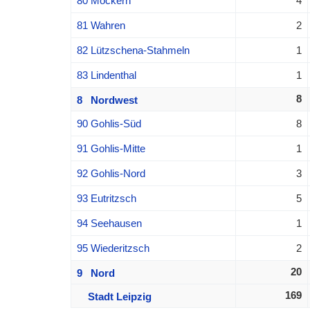
80 Möckern
4
81 Wahren
2
82 Lützschena-Stahmeln
1
83 Lindenthal
1
8
8 Nordwest
90 Gohlis-Süd
8
91 Gohlis-Mitte
1
92 Gohlis-Nord
3
93 Eutritzsch
5
94 Seehausen
1
95 Wiederitzsch
2
20
9 Nord
169
Stadt Leipzig