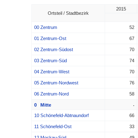
2015
Ortsteil / Stadtbezirk
00 Zentrum
52
01 Zentrum-Ost
67
02 Zentrum-Südost
70
03 Zentrum-Süd
74
04 Zentrum-West
70
05 Zentrum-Nordwest
76
06 Zentrum-Nord
58
.
0 Mitte
10 Schönefeld-Abtnaundorf
66
11 Schönefeld-Ost
33
12 Mockau-Süd
49