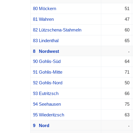
80 Möckern
51
81 Wahren
47
82 Lützschena-Stahmeln
60
83 Lindenthal
65
.
8 Nordwest
90 Gohlis-Süd
64
91 Gohlis-Mitte
71
92 Gohlis-Nord
50
93 Eutritzsch
66
94 Seehausen
75
95 Wiederitzsch
63
.
9 Nord