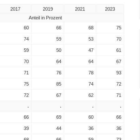
2017
2019
2021
2023
Anteil in Prozent
60
66
68
75
74
59
53
70
59
50
47
61
70
64
64
67
71
76
78
93
75
85
74
72
72
67
62
71
.
.
.
.
66
69
60
66
39
44
36
36
68
66
59
73