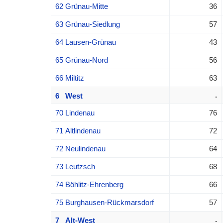
62 Grünau-Mitte
36
63 Grünau-Siedlung
57
64 Lausen-Grünau
43
65 Grünau-Nord
56
66 Miltitz
63
.
6 West
70 Lindenau
76
71 Altlindenau
72
72 Neulindenau
64
73 Leutzsch
68
74 Böhlitz-Ehrenberg
66
75 Burghausen-Rückmarsdorf
57
.
7 Alt-West