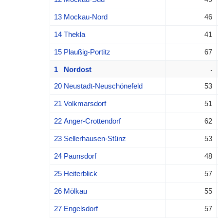
13 Mockau-Nord
46
14 Thekla
41
15 Plaußig-Portitz
67
.
1 Nordost
20 Neustadt-Neuschönefeld
53
21 Volkmarsdorf
51
22 Anger-Crottendorf
62
23 Sellerhausen-Stünz
53
24 Paunsdorf
48
25 Heiterblick
57
26 Mölkau
55
27 Engelsdorf
57