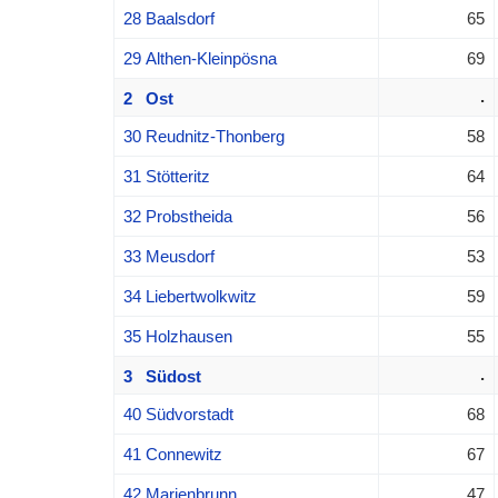
28 Baalsdorf
65
29 Althen-Kleinpösna
69
.
2 Ost
30 Reudnitz-Thonberg
58
31 Stötteritz
64
32 Probstheida
56
33 Meusdorf
53
34 Liebertwolkwitz
59
35 Holzhausen
55
.
3 Südost
40 Südvorstadt
68
41 Connewitz
67
42 Marienbrunn
47