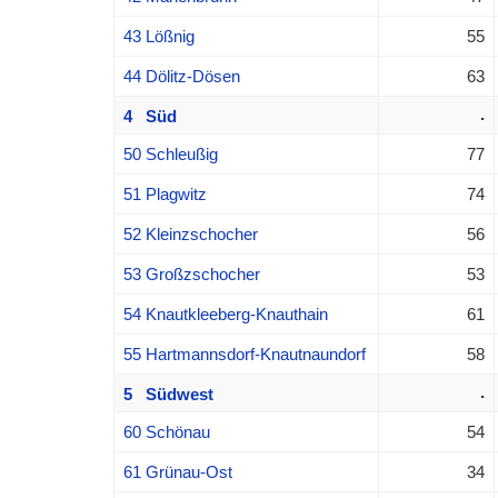
43 Lößnig
55
44 Dölitz-Dösen
63
.
4 Süd
50 Schleußig
77
51 Plagwitz
74
52 Kleinzschocher
56
53 Großzschocher
53
54 Knautkleeberg-Knauthain
61
55 Hartmannsdorf-Knautnaundorf
58
.
5 Südwest
60 Schönau
54
61 Grünau-Ost
34