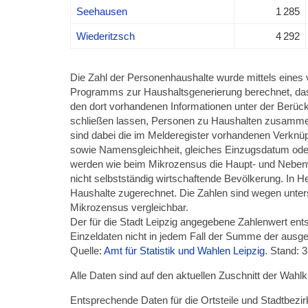
Seehausen
1 285
Wiederitzsch
4 292
Die Zahl der Personenhaushalte wurde mittels eines 
Programms zur Haushaltsgenerierung berechnet, das
den dort vorhandenen Informationen unter der Berü
schließen lassen, Personen zu Haushalten zusammenfü
sind dabei die im Melderegister vorhandenen Verkn
sowie Namensgleichheit, gleiches Einzugsdatum ode
werden wie beim Mikrozensus die Haupt- und Nebenw
nicht selbstständig wirtschaftende Bevölkerung. In
Haushalte zugerechnet. Die Zahlen sind wegen unters
Mikrozensus vergleichbar.
Der für die Stadt Leipzig angegebene Zahlenwert ents
Einzeldaten nicht in jedem Fall der Summe der ausge
Quelle:
Amt für Statistik und Wahlen Leipzig
. Stand: 3
Alle Daten sind auf den aktuellen Zuschnitt der Wahl
Entsprechende Daten für die Ortsteile und Stadtbez