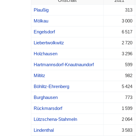
Ortschaft
2021
Plaußig
313
Mölkau
3 000
Engelsdorf
6 517
Liebertwolkwitz
2 720
Holzhausen
3 296
Hartmannsdorf-Knautnaundorf
599
Miltitz
982
Böhlitz-Ehrenberg
5 424
Burghausen
773
Rückmarsdorf
1 599
Lützschena-Stahmeln
2 064
Lindenthal
3 583