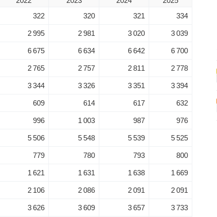
2022
2023
2024
2025
322
320
321
334
2 995
2 981
3 020
3 039
6 675
6 634
6 642
6 700
2 765
2 757
2 811
2 778
3 344
3 326
3 351
3 394
609
614
617
632
996
1 003
987
976
5 506
5 548
5 539
5 525
779
780
793
800
1 621
1 631
1 638
1 669
2 106
2 086
2 091
2 091
3 626
3 609
3 657
3 733