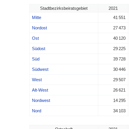
Stadtbezirksbeiratsgebiet
2021
Mitte
41 551
Nordost
27 473
Ost
40 120
Südost
29 225
Süd
39 728
Südwest
30 446
West
29 507
Alt-West
26 621
Nordwest
14 295
Nord
34 103