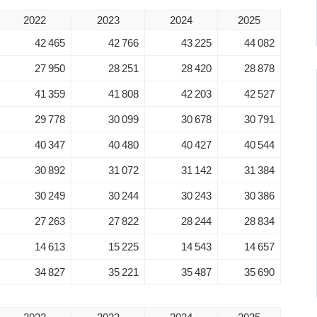
2022
2023
2024
2025
42 465
42 766
43 225
44 082
27 950
28 251
28 420
28 878
41 359
41 808
42 203
42 527
29 778
30 099
30 678
30 791
40 347
40 480
40 427
40 544
30 892
31 072
31 142
31 384
30 249
30 244
30 243
30 386
27 263
27 822
28 244
28 834
14 613
15 225
14 543
14 657
34 827
35 221
35 487
35 690