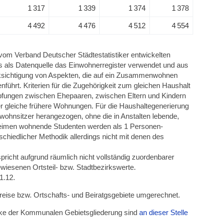
1 317
1 339
1 374
1 378
4 492
4 476
4 512
4 554
vom Verband Deutscher Städtestatistiker entwickelten
 als Datenquelle das Einwohnerregister verwendet und aus
cksichtigung von Aspekten, die auf ein Zusammenwohnen
hrt. Kriterien für die Zugehörigkeit zum gleichen Haushalt
üpfungen zwischen Ehepaaren, zwischen Eltern und Kindern
r gleiche frühere Wohnungen. Für die Haushaltegenerierung
ohnsitzer herangezogen, ohne die in Anstalten lebende,
 Heimen wohnende Studenten werden als 1 Personen-
chiedlicher Methodik allerdings nicht mit denen des
pricht aufgrund räumlich nicht vollständig zuordenbarer
wiesenen Ortsteil- bzw. Stadtbezirkswerte.
1.12.
kreise bzw. Ortschafts- und Beiratgsgebiete umgerechnet.
irke der Kommunalen Gebietsgliederung sind
an dieser Stelle