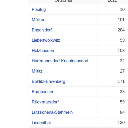
Ortschaft
2021
Plaußig
10
Mölkau
101
Engelsdorf
284
Liebertwolkwitz
99
Holzhausen
103
Hartmannsdorf-Knautnaundorf
32
Miltitz
27
Böhlitz-Ehrenberg
171
Burghausen
33
Rückmarsdorf
59
Lützschena-Stahmeln
84
Lindenthal
130