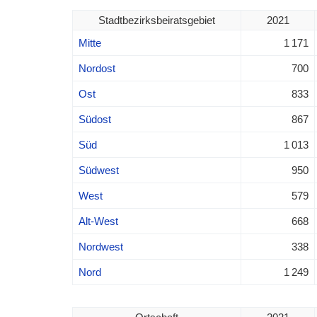
Stadtbezirksbeiratsgebiet
2021
Mitte
1 171
Nordost
700
Ost
833
Südost
867
Süd
1 013
Südwest
950
West
579
Alt-West
668
Nordwest
338
Nord
1 249