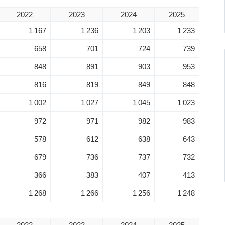
2022
2023
2024
2025
1 167
1 236
1 203
1 233
658
701
724
739
848
891
903
953
816
819
849
848
1 002
1 027
1 045
1 023
972
971
982
983
578
612
638
643
679
736
737
732
366
383
407
413
1 268
1 266
1 256
1 248