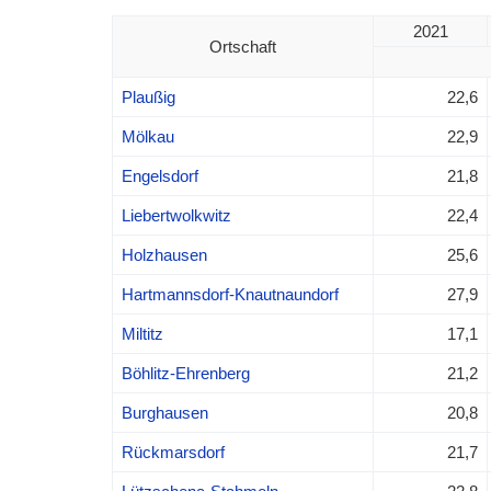
2021
Ortschaft
Plaußig
22,6
Mölkau
22,9
Engelsdorf
21,8
Liebertwolkwitz
22,4
Holzhausen
25,6
Hartmannsdorf-Knautnaundorf
27,9
Miltitz
17,1
Böhlitz-Ehrenberg
21,2
Burghausen
20,8
Rückmarsdorf
21,7