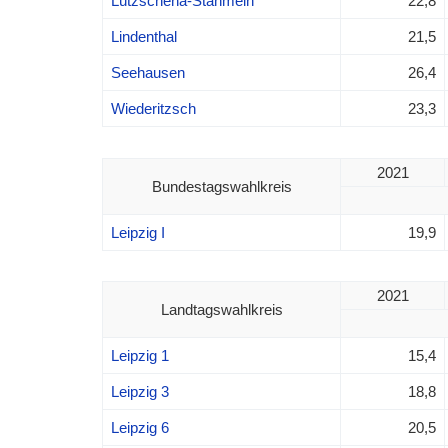
Lützschena-Stahmeln
22,8
Lindenthal
21,5
Seehausen
26,4
Wiederitzsch
23,3
2021
Bundestagswahlkreis
Leipzig I
19,9
2021
Landtagswahlkreis
Leipzig 1
15,4
Leipzig 3
18,8
Leipzig 6
20,5