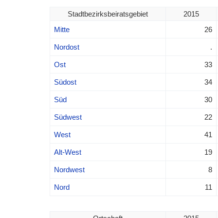
Stadtbezirksbeiratsgebiet
2015
Mitte
26
Nordost
.
Ost
33
Südost
34
Süd
30
Südwest
22
West
41
Alt-West
19
Nordwest
8
Nord
11