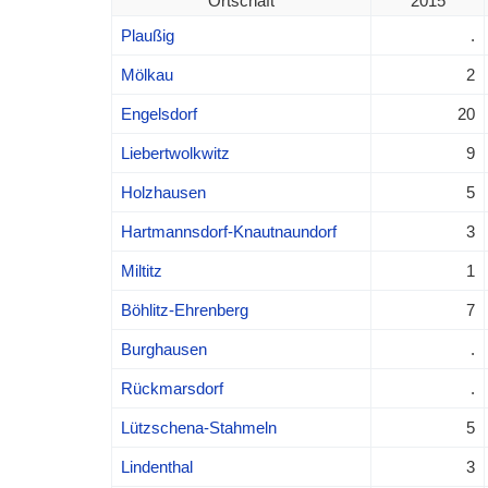
Ortschaft
2015
Plaußig
.
Mölkau
2
Engelsdorf
20
Liebertwolkwitz
9
Holzhausen
5
Hartmannsdorf-Knautnaundorf
3
Miltitz
1
Böhlitz-Ehrenberg
7
Burghausen
.
Rückmarsdorf
.
Lützschena-Stahmeln
5
Lindenthal
3