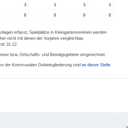
3
3
3
3
8
8
8
8
Anlagen erfasst, Spielplätze in Kleingartenvereinen werden
er nicht mit denen der Vorjahre vergleichbar.
nd: 31.12.
kreise bzw. Ortschafts- und Beiratgsgebiete umgerechnet.
irke der Kommunalen Gebietsgliederung sind
an dieser Stelle