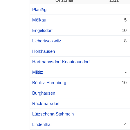
Ortschaft
2012
Plaußig
.
Mölkau
5
Engelsdorf
10
Liebertwolkwitz
8
Holzhausen
.
Hartmannsdorf-Knautnaundorf
.
Miltitz
-
Böhlitz-Ehrenberg
10
Burghausen
.
Rückmarsdorf
.
Lützschena-Stahmeln
.
Lindenthal
4