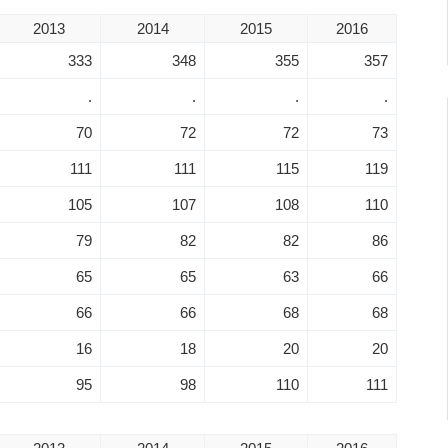
2013
2014
2015
2016
333
348
355
357
.
.
.
.
70
72
72
73
111
111
115
119
105
107
108
110
79
82
82
86
65
65
63
66
66
66
68
68
16
18
20
20
95
98
110
111