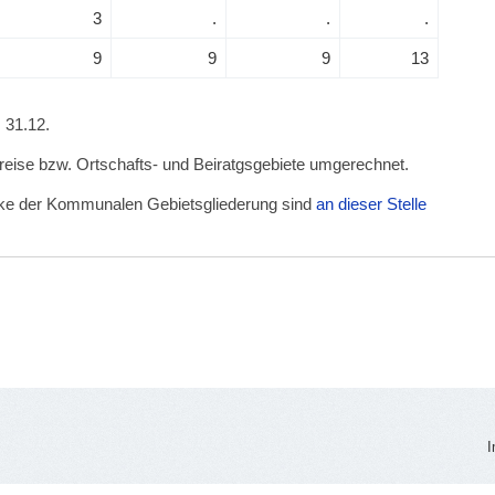
3
.
.
.
9
9
9
13
 31.12.
kreise bzw. Ortschafts- und Beiratgsgebiete umgerechnet.
irke der Kommunalen Gebietsgliederung sind
an dieser Stelle