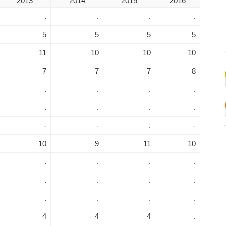
2013
2014
2015
2016
.
.
.
.
5
5
5
5
11
10
10
10
7
7
7
8
.
.
.
.
.
.
.
.
-
-
.
-
10
9
11
10
.
.
.
.
.
.
.
.
.
.
.
.
4
4
4
.