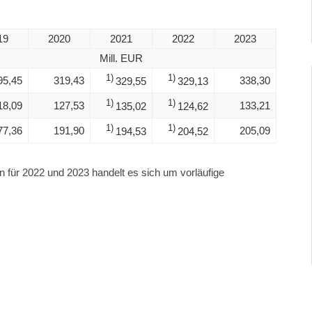
19
2020
2021
2022
2023
Mill. EUR
1)
1)
95,45
319,43
338,30
329,55
329,13
1)
1)
18,09
127,53
133,21
135,02
124,62
1)
1)
77,36
191,90
205,09
194,53
204,52
en für 2022 und 2023 handelt es sich um vorläufige