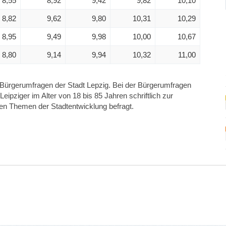
8,55
8,92
9,42
9,82
10,10
8,82
9,62
9,80
10,31
10,29
8,95
9,49
9,98
10,00
10,67
8,80
9,14
9,94
10,32
11,00
ürgerumfragen der Stadt Lepzig. Bei der Bürgerumfragen
ipziger im Alter von 18 bis 85 Jahren schriftlich zur
en Themen der Stadtentwicklung befragt.