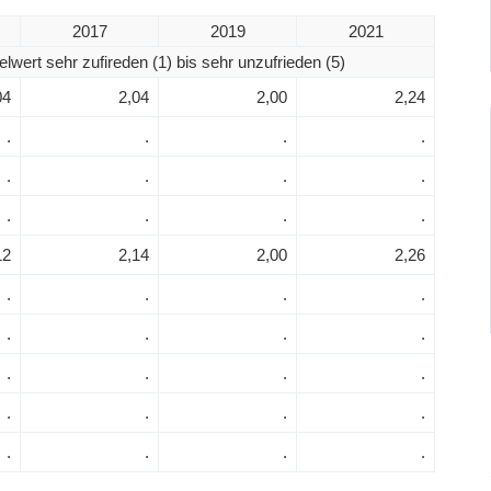
2017
2019
2021
elwert sehr zufireden (1) bis sehr unzufrieden (5)
04
2,04
2,00
2,24
.
.
.
.
.
.
.
.
.
.
.
.
12
2,14
2,00
2,26
.
.
.
.
.
.
.
.
.
.
.
.
.
.
.
.
.
.
.
.