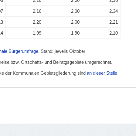
06
2,16
2,00
2,16
07
2,16
2,00
2,34
13
2,20
2,00
2,21
14
1,99
1,90
2,10
unale Bürgerumfrage
. Stand: jeweils Oktober
kreise bzw. Ortschafts- und Beiratgsgebiete umgerechnet.
irke der Kommunalen Gebietsgliederung sind
an dieser Stelle