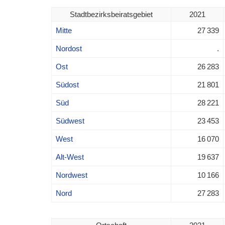
Stadtbezirksbeiratsgebiet
2021
Mitte
27 339
Nordost
.
Ost
26 283
Südost
21 801
Süd
28 221
Südwest
23 453
West
16 070
Alt-West
19 637
Nordwest
10 166
Nord
27 283