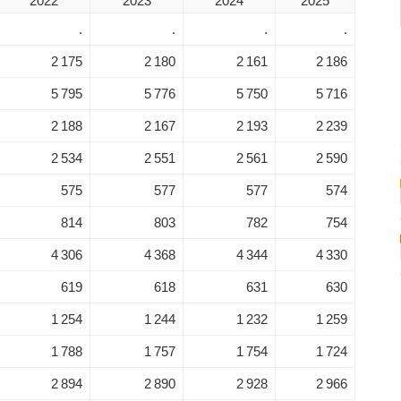
2022
2023
2024
2025
.
.
.
.
2 175
2 180
2 161
2 186
5 795
5 776
5 750
5 716
2 188
2 167
2 193
2 239
2 534
2 551
2 561
2 590
575
577
577
574
814
803
782
754
4 306
4 368
4 344
4 330
619
618
631
630
1 254
1 244
1 232
1 259
1 788
1 757
1 754
1 724
2 894
2 890
2 928
2 966