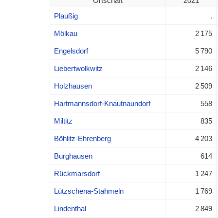
Ortschaft
2021
Plaußig
.
Mölkau
2 175
Engelsdorf
5 790
Liebertwolkwitz
2 146
Holzhausen
2 509
Hartmannsdorf-Knautnaundorf
558
Miltitz
835
Böhlitz-Ehrenberg
4 203
Burghausen
614
Rückmarsdorf
1 247
Lützschena-Stahmeln
1 769
Lindenthal
2 849