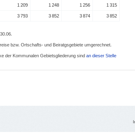
1 209
1 248
1 256
1 315
3 793
3 852
3 874
3 852
 30.06.
kreise bzw. Ortschafts- und Beiratgsgebiete umgerechnet.
irke der Kommunalen Gebietsgliederung sind
an dieser Stelle