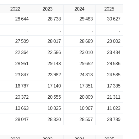
2022
2023
2024
2025
28 644
28 738
29 483
30 627
.
.
.
.
27 599
28 017
28 689
29 002
22 364
22 586
23 010
23 484
28 951
29 143
29 652
29 536
23 847
23 982
24 313
24 585
16 787
17 140
17 351
17 385
20 372
20 555
20 809
21 311
10 663
10 825
10 967
11 023
28 047
28 320
28 597
28 789