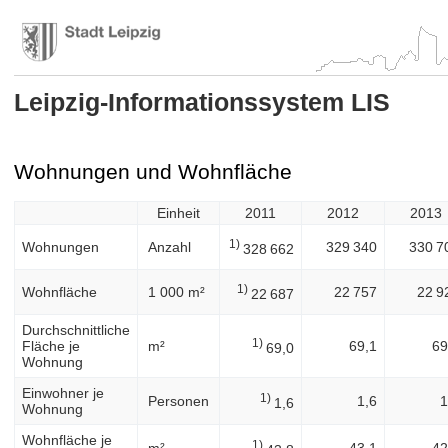
Leipzig-Informationssystem LIS
Wohnungen und Wohnfläche
Einheit
2011
2012
2013
1)
Wohnungen
Anzahl
329 340
330 7
328 662
1)
Wohnfläche
1 000 m²
22 757
22 9
22 687
Durchschnittliche
1)
Fläche je
m²
69,1
69
69,0
Wohnung
Einwohner je
1)
Personen
1,6
1
1,6
Wohnung
Wohnfläche je
1)
m²
43,1
42