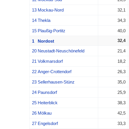
13 Mockau-Nord
32,1
14 Thekla
34,3
15 Plaußig-Portitz
40,0
32,4
1 Nordost
20 Neustadt-Neuschönefeld
21,4
21 Volkmarsdorf
18,2
22 Anger-Crottendorf
26,3
23 Sellerhausen-Stünz
35,0
24 Paunsdorf
25,9
25 Heiterblick
38,3
26 Mölkau
42,5
27 Engelsdorf
33,3