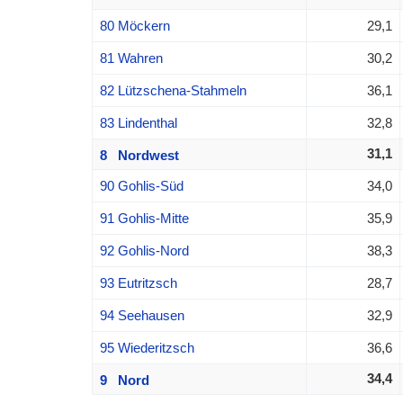
80 Möckern
29,1
81 Wahren
30,2
82 Lützschena-Stahmeln
36,1
83 Lindenthal
32,8
31,1
8 Nordwest
90 Gohlis-Süd
34,0
91 Gohlis-Mitte
35,9
92 Gohlis-Nord
38,3
93 Eutritzsch
28,7
94 Seehausen
32,9
95 Wiederitzsch
36,6
34,4
9 Nord