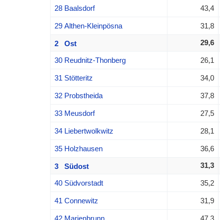
28 Baalsdorf
43,4
29 Althen-Kleinpösna
31,8
29,6
2 Ost
30 Reudnitz-Thonberg
26,1
31 Stötteritz
34,0
32 Probstheida
37,8
33 Meusdorf
27,5
34 Liebertwolkwitz
28,1
35 Holzhausen
36,6
31,3
3 Südost
40 Südvorstadt
35,2
41 Connewitz
31,9
42 Marienbrunn
47,3