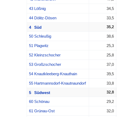
43 Lößnig
34,5
44 Dölitz-Dösen
33,5
35,2
4 Süd
50 Schleußig
38,6
51 Plagwitz
25,3
52 Kleinzschocher
25,8
53 Großzschocher
37,0
54 Knautkleeberg-Knauthain
39,5
55 Hartmannsdorf-Knautnaundorf
33,8
32,8
5 Südwest
60 Schönau
29,2
61 Grünau-Ost
32,0