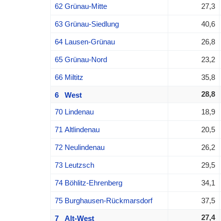
62 Grünau-Mitte
27,3
63 Grünau-Siedlung
40,6
64 Lausen-Grünau
26,8
65 Grünau-Nord
23,2
66 Miltitz
35,8
28,8
6 West
70 Lindenau
18,9
71 Altlindenau
20,5
72 Neulindenau
26,2
73 Leutzsch
29,5
74 Böhlitz-Ehrenberg
34,1
75 Burghausen-Rückmarsdorf
37,5
27,4
7 Alt-West