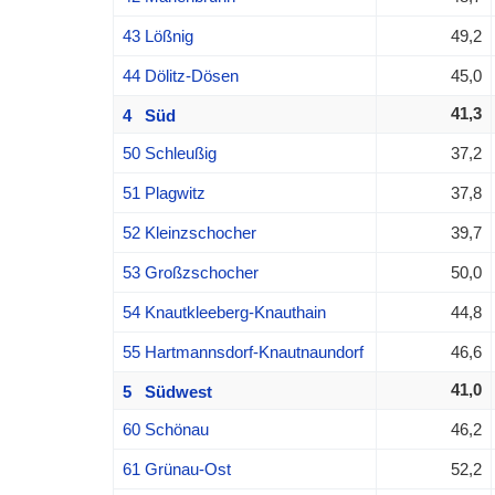
43 Lößnig
49,2
44 Dölitz-Dösen
45,0
41,3
4 Süd
50 Schleußig
37,2
51 Plagwitz
37,8
52 Kleinzschocher
39,7
53 Großzschocher
50,0
54 Knautkleeberg-Knauthain
44,8
55 Hartmannsdorf-Knautnaundorf
46,6
41,0
5 Südwest
60 Schönau
46,2
61 Grünau-Ost
52,2