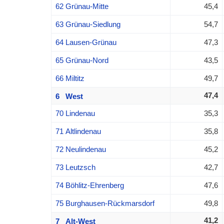
62 Grünau-Mitte
45,4
63 Grünau-Siedlung
54,7
64 Lausen-Grünau
47,3
65 Grünau-Nord
43,5
66 Miltitz
49,7
47,4
6 West
70 Lindenau
35,3
71 Altlindenau
35,8
72 Neulindenau
45,2
73 Leutzsch
42,7
74 Böhlitz-Ehrenberg
47,6
75 Burghausen-Rückmarsdorf
49,8
41,2
7 Alt-West