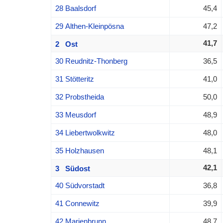
28 Baalsdorf
45,4
29 Althen-Kleinpösna
47,2
41,7
2 Ost
30 Reudnitz-Thonberg
36,5
31 Stötteritz
41,0
32 Probstheida
50,0
33 Meusdorf
48,9
34 Liebertwolkwitz
48,0
35 Holzhausen
48,1
42,1
3 Südost
40 Südvorstadt
36,8
41 Connewitz
39,9
42 Marienbrunn
48,7