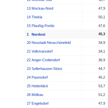
13 Mockau-Nord
47,9
14 Thekla
50,1
15 Plaußig-Portitz
47,6
45,3
1 Nordost
20 Neustadt-Neuschönefeld
34,9
21 Volkmarsdorf
34,1
22 Anger-Crottendorf
36,9
23 Sellerhausen-Stünz
44,7
24 Paunsdorf
45,2
25 Heiterblick
53,7
26 Mölkau
51,2
27 Engelsdorf
47,9