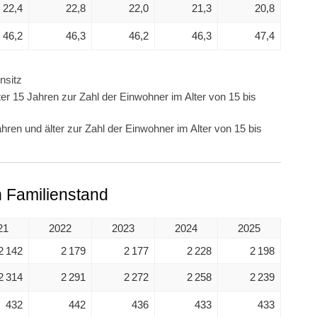
22,4
22,8
22,0
21,3
20,8
46,2
46,3
46,2
46,3
47,4
nsitz
er 15 Jahren zur Zahl der Einwohner im Alter von 15 bis
hren und älter zur Zahl der Einwohner im Alter von 15 bis
 Familienstand
21
2022
2023
2024
2025
2 142
2 179
2 177
2 228
2 198
2 314
2 291
2 272
2 258
2 239
432
442
436
433
433