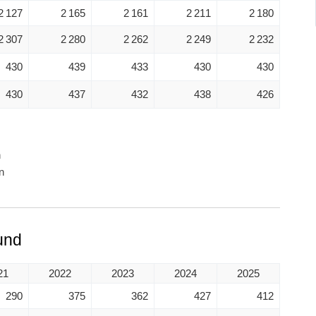
2 127
2 165
2 161
2 211
2 180
2 307
2 280
2 262
2 249
2 232
430
439
433
430
430
430
437
432
438
426
n
n
und
21
2022
2023
2024
2025
290
375
362
427
412