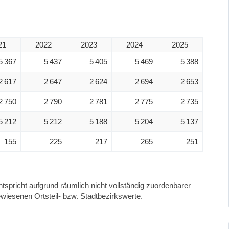
21
2022
2023
2024
2025
5 367
5 437
5 405
5 469
5 388
2 617
2 647
2 624
2 694
2 653
2 750
2 790
2 781
2 775
2 735
5 212
5 212
5 188
5 204
5 137
155
225
217
265
251
tspricht aufgrund räumlich nicht vollständig zuordenbarer
wiesenen Ortsteil- bzw. Stadtbezirkswerte.