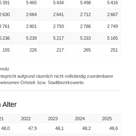
5 391
5 465
5 434
5 498
5 416
2 630
2 664
2 641
2 712
2 667
2 761
2 801
2 793
2 786
2 749
5 236
5 239
5 217
5 233
5 165
155
226
217
265
251
nsitz
tspricht aufgrund räumlich nicht vollständig zuordenbarer
wiesenen Ortsteil- bzw. Stadtbezirkswerte.
Alter
21
2022
2023
2024
2025
48,0
47,9
48,1
48,2
48,6