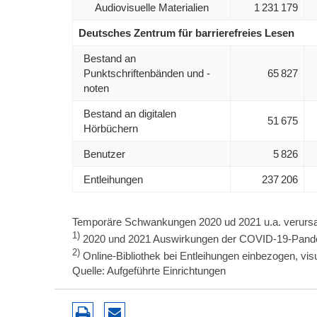
Audiovisuelle Materialien
1 231 179
Deutsches Zentrum für barrierefreies Lesen
Bestand an
Punktschriftenbänden und -
65 827
noten
Bestand an digitalen
51 675
Hörbüchern
Benutzer
5 826
Entleihungen
237 206
Temporäre Schwankungen 2020 ud 2021 u.a. verurs
1)
2020 und 2021 Auswirkungen der COVID-19-Pand
2)
Online-Bibliothek bei Entleihungen einbezogen, visu
Quelle: Aufgeführte Einrichtungen