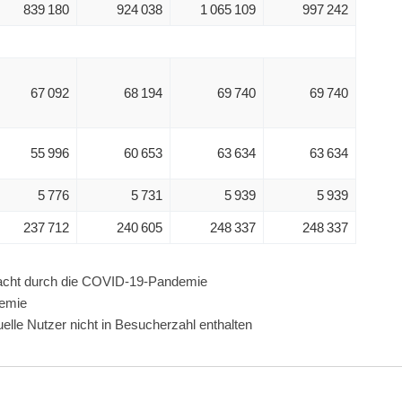
839 180
924 038
1 065 109
997 242
67 092
68 194
69 740
69 740
55 996
60 653
63 634
63 634
5 776
5 731
5 939
5 939
237 712
240 605
248 337
248 337
acht durch die COVID-19-Pandemie
emie
elle Nutzer nicht in Besucherzahl enthalten