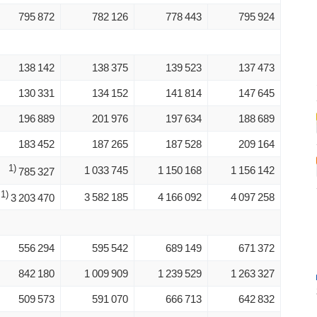
795 872
782 126
778 443
795 924
138 142
138 375
139 523
137 473
130 331
134 152
141 814
147 645
196 889
201 976
197 634
188 689
183 452
187 265
187 528
209 164
1)
1 033 745
1 150 168
1 156 142
785 327
1)
3 582 185
4 166 092
4 097 258
3 203 470
556 294
595 542
689 149
671 372
842 180
1 009 909
1 239 529
1 263 327
509 573
591 070
666 713
642 832