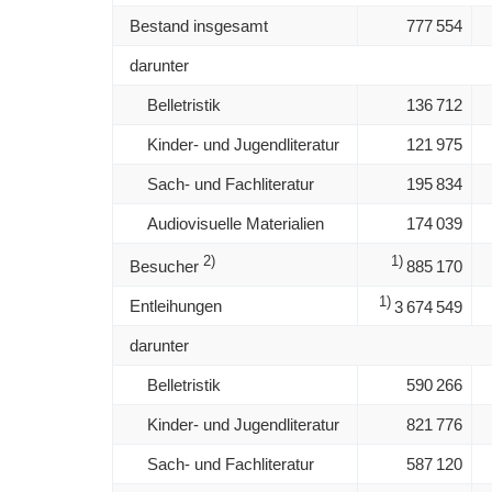
Bestand insgesamt
777 554
darunter
Belletristik
136 712
Kinder- und Jugendliteratur
121 975
Sach- und Fachliteratur
195 834
Audiovisuelle Materialien
174 039
2)
1)
Besucher
885 170
1)
Entleihungen
3 674 549
darunter
Belletristik
590 266
Kinder- und Jugendliteratur
821 776
Sach- und Fachliteratur
587 120