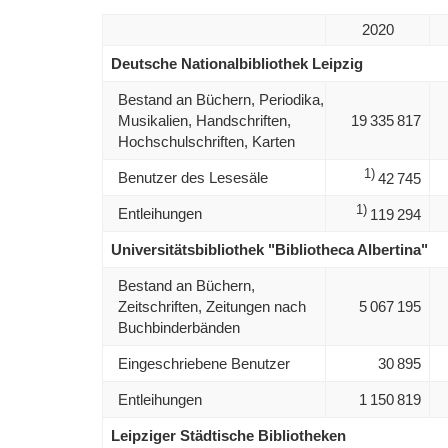
2020
Deutsche Nationalbibliothek Leipzig
Bestand an Büchern, Periodika,
Musikalien, Handschriften,
19 335 817
Hochschulschriften, Karten
1)
Benutzer des Lesesäle
42 745
1)
Entleihungen
119 294
Universitätsbibliothek "Bibliotheca Albertina"
Bestand an Büchern,
Zeitschriften, Zeitungen nach
5 067 195
Buchbinderbänden
Eingeschriebene Benutzer
30 895
Entleihungen
1 150 819
Leipziger Städtische Bibliotheken