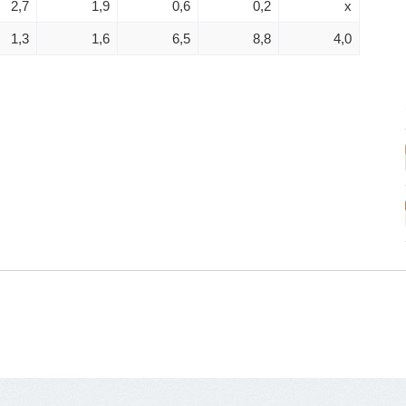
2,7
1,9
0,6
0,2
x
1,3
1,6
6,5
8,8
4,0