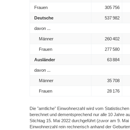
Frauen
305 756
Deutsche
537 982
davon ...
Männer
260 402
Frauen
277 580
Ausländer
63 884
davon ...
Männer
35 708
Frauen
28 176
Die "amtliche" Einwohnerzahl wird vom Statistische
berechnet und dementsprechend nur alle 10 Jahre au
Stichtag 15. Mai 2022 durchgeführt (zuvor am 9. Mai
Einwohnerzahl rein rechnerisch anhand der Geburten 