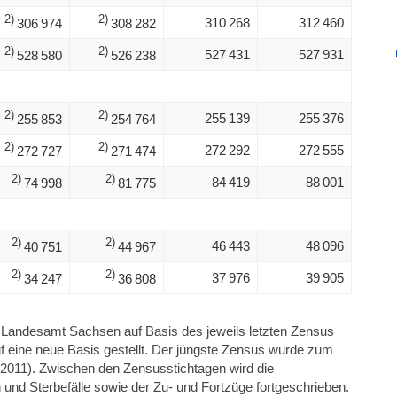
2)
2)
310 268
312 460
306 974
308 282
2)
2)
527 431
527 931
528 580
526 238
2)
2)
255 139
255 376
255 853
254 764
2)
2)
272 292
272 555
272 727
271 474
2)
2)
84 419
88 001
74 998
81 775
2)
2)
46 443
48 096
40 751
44 967
2)
2)
37 976
39 905
34 247
36 808
n Landesamt Sachsen auf Basis des jeweils letzten Zensus
f eine neue Basis gestellt. Der jüngste Zensus wurde zum
 2011). Zwischen den Zensusstichtagen wird die
und Sterbefälle sowie der Zu- und Fortzüge fortgeschrieben.