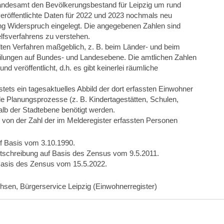
Landesamt den Bevölkerungsbestand für Leipzig um rund
eröffentlichte Daten für 2022 und 2023 nochmals neu
lung Widerspruch eingelegt. Die angegebenen Zahlen sind
lfsverfahrens zu verstehen.
elten Verfahren maßgeblich, z. B. beim Länder- und beim
ilungen auf Bundes- und Landesebene. Die amtlichen Zahlen
d veröffentlicht, d.h. es gibt keinerlei räumliche
ts ein tagesaktuelles Abbild der dort erfassten Einwohner
e Planungsprozesse (z. B. Kindertagestätten, Schulen,
lb der Stadtebene benötigt werden.
 von der Zahl der im Melderegister erfassten Personen
uf Basis vom 3.10.1990.
ortschreibung auf Basis des Zensus vom 9.5.2011.
 Basis des Zensus vom 15.5.2022.
hsen, Bürgerservice Leipzig (Einwohnerregister)