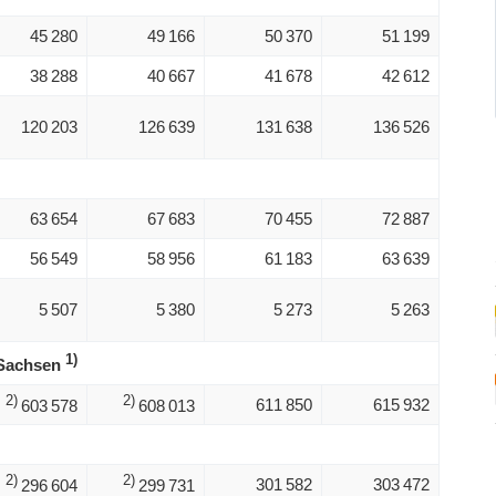
45 280
49 166
50 370
51 199
38 288
40 667
41 678
42 612
120 203
126 639
131 638
136 526
63 654
67 683
70 455
72 887
56 549
58 956
61 183
63 639
5 507
5 380
5 273
5 263
1)
 Sachsen
2)
2)
611 850
615 932
603 578
608 013
2)
2)
301 582
303 472
296 604
299 731