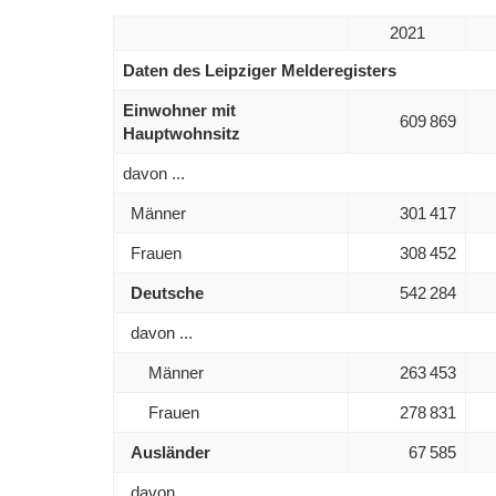
2021
Daten des Leipziger Melderegisters
Einwohner mit
609 869
Hauptwohnsitz
davon ...
Männer
301 417
Frauen
308 452
Deutsche
542 284
davon ...
Männer
263 453
Frauen
278 831
Ausländer
67 585
davon ...