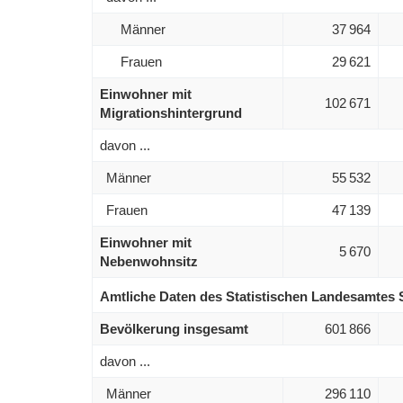
Männer
37 964
Frauen
29 621
Einwohner mit
102 671
Migrationshintergrund
davon ...
Männer
55 532
Frauen
47 139
Einwohner mit
5 670
Nebenwohnsitz
Amtliche Daten des Statistischen Landesamtes
Bevölkerung insgesamt
601 866
davon ...
Männer
296 110