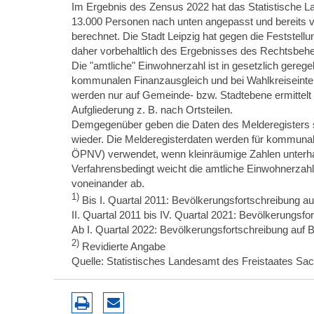
Im Ergebnis des Zensus 2022 hat das Statistische 
13.000 Personen nach unten angepasst und bereits v
berechnet. Die Stadt Leipzig hat gegen die Feststel
daher vorbehaltlich des Ergebnisses des Rechtsbehe
Die "amtliche" Einwohnerzahl ist in gesetzlich gereg
kommunalen Finanzausgleich und bei Wahlkreiseinte
werden nur auf Gemeinde- bzw. Stadtebene ermittelt un
Aufgliederung z. B. nach Ortsteilen.
Demgegenüber geben die Daten des Melderegisters ste
wieder. Die Melderegisterdaten werden für kommunal
ÖPNV) verwendet, wenn kleinräumige Zahlen unterha
Verfahrensbedingt weicht die amtliche Einwohnerzahl
voneinander ab.
1)
Bis I. Quartal 2011: Bevölkerungsfortschreibung a
II. Quartal 2011 bis IV. Quartal 2021: Bevölkerungsf
Ab I. Quartal 2022: Bevölkerungsfortschreibung auf
2)
Revidierte Angabe
Quelle: Statistisches Landesamt des Freistaates Sac