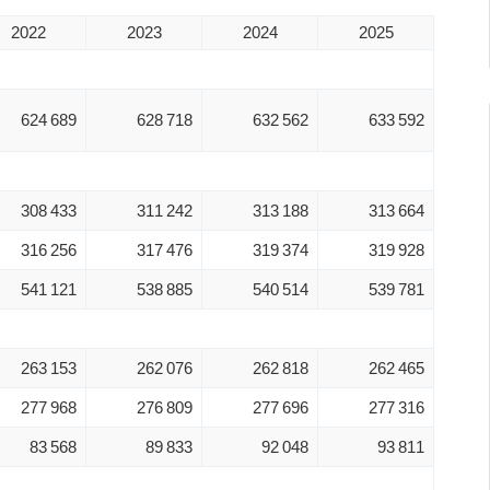
2022
2023
2024
2025
624 689
628 718
632 562
633 592
308 433
311 242
313 188
313 664
316 256
317 476
319 374
319 928
541 121
538 885
540 514
539 781
263 153
262 076
262 818
262 465
277 968
276 809
277 696
277 316
83 568
89 833
92 048
93 811