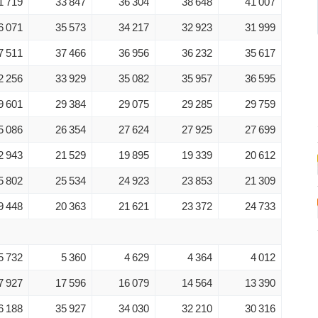
1 719
33 847
36 304
38 648
41 007
6 071
35 573
34 217
32 923
31 999
7 511
37 466
36 956
36 232
35 617
2 256
33 929
35 082
35 957
36 595
9 601
29 384
29 075
29 285
29 759
5 086
26 354
27 624
27 925
27 699
2 943
21 529
19 895
19 339
20 612
5 802
25 534
24 923
23 853
21 309
9 448
20 363
21 621
23 372
24 733
5 732
5 360
4 629
4 364
4 012
7 927
17 596
16 079
14 564
13 390
6 188
35 927
34 030
32 210
30 316