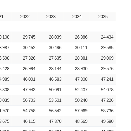
21
2022
2023
2024
2025
0 108
29 745
28 039
26 386
24 434
8 987
30 452
30 496
30 111
29 585
5 598
27 326
27 635
28 381
29 069
5 428
26 994
28 144
28 930
29 576
4 989
46 091
46 583
47 308
47 241
5 308
47 943
50 091
52 407
54 078
9 039
56 793
53 501
50 240
47 226
1 970
54 758
56 542
57 969
58 736
3 675
46 115
47 370
48 569
49 580