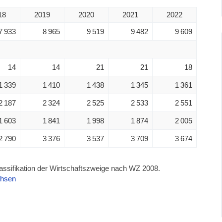
18
2019
2020
2021
2022
7 933
8 965
9 519
9 482
9 609
14
14
21
21
18
1 339
1 410
1 438
1 345
1 361
2 187
2 324
2 525
2 533
2 551
1 603
1 841
1 998
1 874
2 005
2 790
3 376
3 537
3 709
3 674
lassifikation der Wirtschaftszweige nach WZ 2008.
chsen