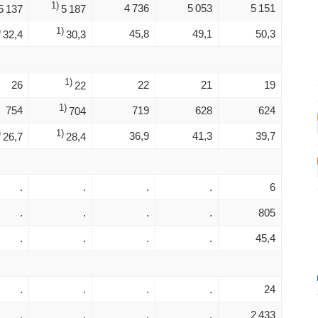
1)
4 736
5 053
5 151
5 137
5 187
)
1)
45,8
49,1
50,3
32,4
30,3
1)
26
22
21
19
22
1)
754
719
628
624
704
)
1)
36,9
41,3
39,7
26,7
28,4
.
.
.
.
6
.
.
.
.
805
.
.
.
.
45,4
.
.
.
.
24
.
.
.
.
2 433