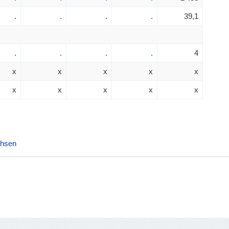
.
.
.
.
39,1
.
.
.
.
4
x
x
x
x
x
x
x
x
x
x
chsen