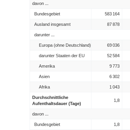
davon ...
Bundesgebiet
583 164
Ausland insgesamt
87 878
darunter ...
Europa (ohne Deutschland)
69 036
darunter Staaten der EU
52 584
Amerika
9 773
Asien
6 302
Afrika
1 043
Durchschnittliche
1,8
Aufenthaltsdauer (Tage)
davon ...
Bundesgebiet
1,8