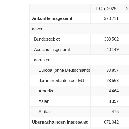
1.Qu. 2025
2
Ankünfte insgesamt
370 711
davon ...
Bundesgebiet
330 562
Ausland insgesamt
40 149
darunter ...
Europa (ohne Deutschland)
30 857
darunter Staaten der EU
23 563
Amerika
4 464
Asien
3 397
Afrika
475
Übernachtungen insgesamt
671 042