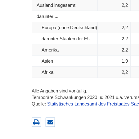
Ausland insgesamt
2,2
darunter ...
Europa (ohne Deutschland)
2,2
darunter Staaten der EU
2,2
Amerika
2,2
Asien
1,9
Afrika
2,2
Alle Angaben sind vorläufig.
Temporäre Schwankungen 2020 ud 2021 u.a. verurs
Quelle:
Statistisches Landesamt des Freistaates Sa