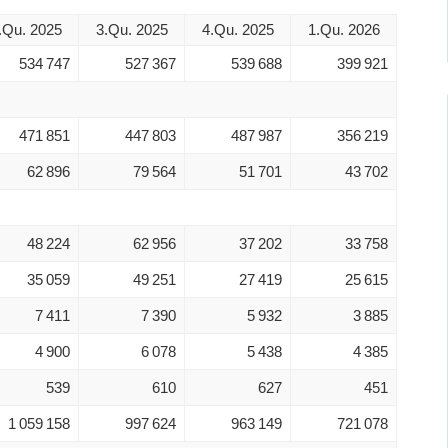
.Qu. 2025
3.Qu. 2025
4.Qu. 2025
1.Qu. 2026
534 747
527 367
539 688
399 921
471 851
447 803
487 987
356 219
62 896
79 564
51 701
43 702
48 224
62 956
37 202
33 758
35 059
49 251
27 419
25 615
7 411
7 390
5 932
3 885
4 900
6 078
5 438
4 385
539
610
627
451
1 059 158
997 624
963 149
721 078