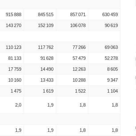
915 888
845 515
857 071
630 459
143 270
152 109
106 078
90 619
110 123
117 762
77 266
69 063
81 133
91 628
57 479
52 278
17 759
14 490
12 263
8 605
10 160
13 433
10 288
9 347
1 475
1 619
1 522
1 104
2,0
1,9
1,8
1,8
1,9
1,9
1,8
1,8