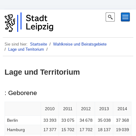
Sie sind hier:
Startseite
/
Wahlkreise und Beiratsgebiete
/
Lage und Territorium
/
Lage und Territorium
: Geborene
2010
2011
2012
2013
2014
Berlin
33 393
33 075
34 678
35 038
37 368
Hamburg
17 377
15 702
17 702
18 137
19 039