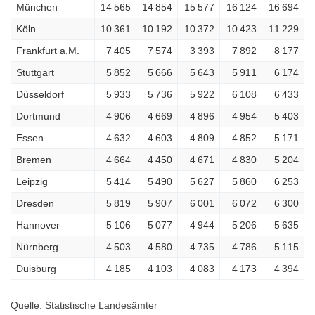
München
14 565
14 854
15 577
16 124
16 694
Köln
10 361
10 192
10 372
10 423
11 229
Frankfurt a.M.
7 405
7 574
3 393
7 892
8 177
Stuttgart
5 852
5 666
5 643
5 911
6 174
Düsseldorf
5 933
5 736
5 922
6 108
6 433
Dortmund
4 906
4 669
4 896
4 954
5 403
Essen
4 632
4 603
4 809
4 852
5 171
Bremen
4 664
4 450
4 671
4 830
5 204
Leipzig
5 414
5 490
5 627
5 860
6 253
Dresden
5 819
5 907
6 001
6 072
6 300
Hannover
5 106
5 077
4 944
5 206
5 635
Nürnberg
4 503
4 580
4 735
4 786
5 115
Duisburg
4 185
4 103
4 083
4 173
4 394
Quelle: Statistische Landesämter