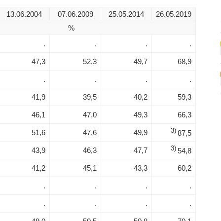
13.06.2004
07.06.2009
25.05.2014
26.05.2019
%
.
.
.
.
47,3
52,3
49,7
68,9
.
.
.
.
41,9
39,5
40,2
59,3
46,1
47,0
49,3
66,3
3)
51,6
47,6
49,9
87,5
3)
43,9
46,3
47,7
54,8
41,2
45,1
43,3
60,2
.
.
.
.
.
.
.
.