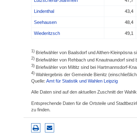
Lützschena-Stahmeln
47,7
Lindenthal
43,4
Seehausen
48,4
Wiederitzsch
49,1
1)
Briefwähler von Baalsdorf und Althen-Kleinpösna si
2)
Briefwähler von Rehbach und Knautnaundorf sind b
3)
Briefwähler von Miltitz sind bei Hartmannsdorf-Kna
4)
Wahlergebnis der Gemeinde Bienitz (einschließlich 
Quelle:
Amt für Statistik und Wahlen Leipzig
Alle Daten sind auf den aktuellen Zuschnitt der Wahl
Entsprechende Daten für die Ortsteile und Stadtbez
zu finden.