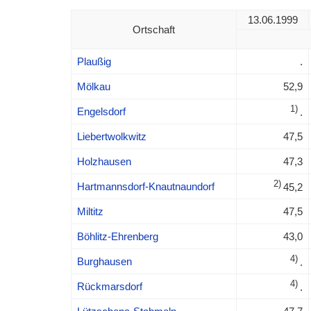
13.06.1999
Ortschaft
Plaußig
.
Mölkau
52,9
1)
Engelsdorf
.
Liebertwolkwitz
47,5
Holzhausen
47,3
2)
Hartmannsdorf-Knautnaundorf
45,2
Miltitz
47,5
Böhlitz-Ehrenberg
43,0
4)
Burghausen
.
4)
Rückmarsdorf
.