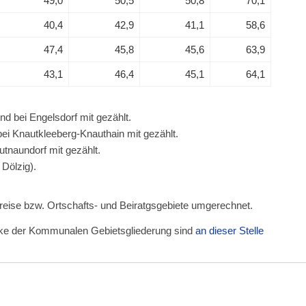
49,0
50,5
50,8
70,1
40,4
42,9
41,1
58,6
47,4
45,8
45,6
63,9
43,1
46,4
45,1
64,1
nd bei Engelsdorf mit gezählt.
ei Knautkleeberg-Knauthain mit gezählt.
utnaundorf mit gezählt.
Dölzig).
kreise bzw. Ortschafts- und Beiratgsgebiete umgerechnet.
irke der Kommunalen Gebietsgliederung sind
an dieser Stelle