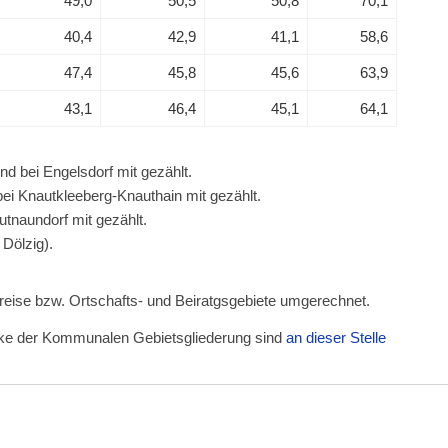
49,0
50,5
50,8
70,1
40,4
42,9
41,1
58,6
47,4
45,8
45,6
63,9
43,1
46,4
45,1
64,1
nd bei Engelsdorf mit gezählt.
ei Knautkleeberg-Knauthain mit gezählt.
utnaundorf mit gezählt.
Dölzig).
kreise bzw. Ortschafts- und Beiratgsgebiete umgerechnet.
irke der Kommunalen Gebietsgliederung sind
an dieser Stelle