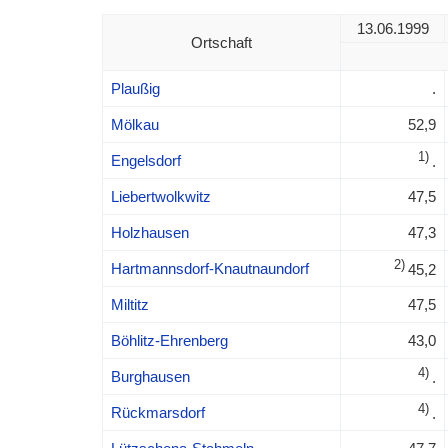
13.06.1999
Ortschaft
Plaußig
.
Mölkau
52,9
1)
Engelsdorf
.
Liebertwolkwitz
47,5
Holzhausen
47,3
2)
Hartmannsdorf-Knautnaundorf
45,2
Miltitz
47,5
Böhlitz-Ehrenberg
43,0
4)
Burghausen
.
4)
Rückmarsdorf
.