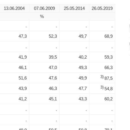
13.06.2004
07.06.2009
25.05.2014
26.05.2019
%
.
.
.
.
47,3
52,3
49,7
68,9
.
.
.
.
41,9
39,5
40,2
59,3
46,1
47,0
49,3
66,3
3)
51,6
47,6
49,9
87,5
3)
43,9
46,3
47,7
54,8
41,2
45,1
43,3
60,2
.
.
.
.
.
.
.
.