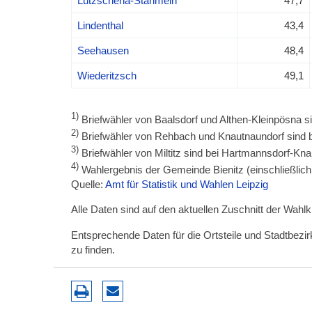
Lützschena-Stahmeln
47,7
Lindenthal
43,4
Seehausen
48,4
Wiederitzsch
49,1
1)
Briefwähler von Baalsdorf und Althen-Kleinpösna si
2)
Briefwähler von Rehbach und Knautnaundorf sind b
3)
Briefwähler von Miltitz sind bei Hartmannsdorf-Kna
4)
Wahlergebnis der Gemeinde Bienitz (einschließlich 
Quelle:
Amt für Statistik und Wahlen Leipzig
Alle Daten sind auf den aktuellen Zuschnitt der Wahl
Entsprechende Daten für die Ortsteile und Stadtbez
zu finden.