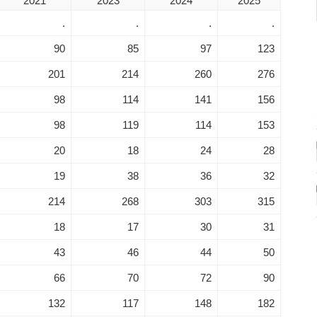
2021
2023
2024
2025
.
.
.
.
90
85
97
123
201
214
260
276
98
114
141
156
98
119
114
153
20
18
24
28
19
38
36
32
214
268
303
315
18
17
30
31
43
46
44
50
66
70
72
90
132
117
148
182