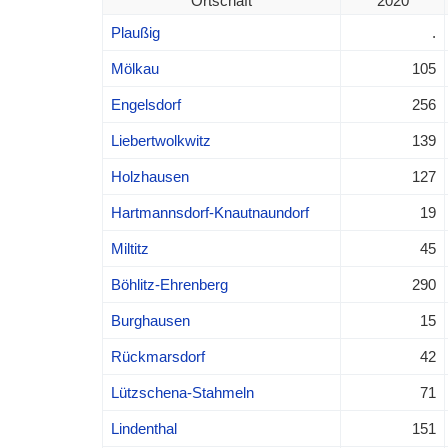
Ortschaft
2020
Plaußig
.
Mölkau
105
Engelsdorf
256
Liebertwolkwitz
139
Holzhausen
127
Hartmannsdorf-Knautnaundorf
19
Miltitz
45
Böhlitz-Ehrenberg
290
Burghausen
15
Rückmarsdorf
42
Lützschena-Stahmeln
71
Lindenthal
151