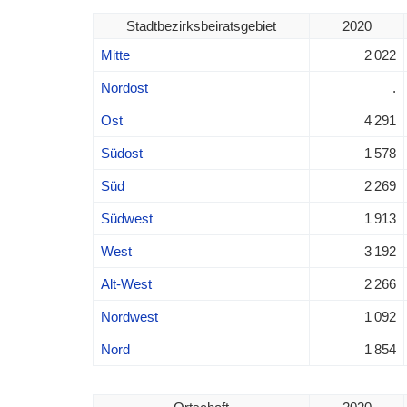
Stadtbezirksbeiratsgebiet
2020
Mitte
2 022
Nordost
.
Ost
4 291
Südost
1 578
Süd
2 269
Südwest
1 913
West
3 192
Alt-West
2 266
Nordwest
1 092
Nord
1 854