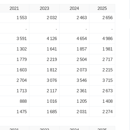
2021
2023
2024
2025
1 553
2 032
2 463
2 656
.
.
.
.
3 591
4 126
4 654
4 986
1 302
1 641
1 857
1 981
1 779
2 219
2 504
2 717
1 603
1 812
2 073
2 215
2 704
3 076
3 546
3 715
1 713
2 117
2 361
2 673
888
1 016
1 205
1 408
1 475
1 685
2 031
2 274