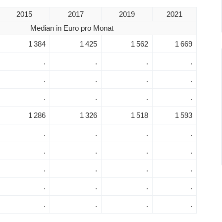
2015
2017
2019
2021
Median in Euro pro Monat
1 384
1 425
1 562
1 669
.
.
.
.
.
.
.
.
.
.
.
.
1 286
1 326
1 518
1 593
.
.
.
.
.
.
.
.
.
.
.
.
.
.
.
.
.
.
.
.