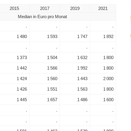
2015
2017
2019
2021
Median in Euro pro Monat
.
.
.
.
1 480
1 593
1 747
1 892
.
.
.
.
1 373
1 504
1 632
1 800
1 442
1 566
1 992
1 800
1 424
1 560
1 443
2 000
1 426
1 551
1 563
1 800
1 445
1 657
1 486
1 600
.
.
.
.
.
.
.
.