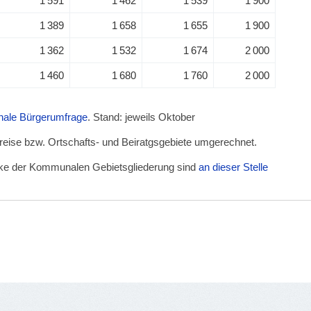
1 591
1 462
1 539
1 900
1 389
1 658
1 655
1 900
1 362
1 532
1 674
2 000
1 460
1 680
1 760
2 000
unale Bürgerumfrage
. Stand: jeweils Oktober
kreise bzw. Ortschafts- und Beiratgsgebiete umgerechnet.
irke der Kommunalen Gebietsgliederung sind
an dieser Stelle