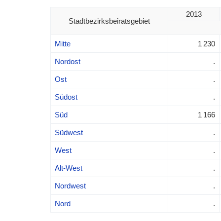
2013
Stadtbezirksbeiratsgebiet
Mitte
1 230
Nordost
.
Ost
.
Südost
.
Süd
1 166
Südwest
.
West
.
Alt-West
.
Nordwest
.
Nord
.