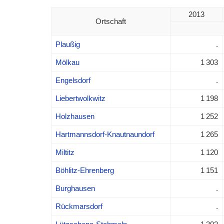
2013
Ortschaft
Plaußig
.
Mölkau
1 303
Engelsdorf
.
Liebertwolkwitz
1 198
Holzhausen
1 252
Hartmannsdorf-Knautnaundorf
1 265
Miltitz
1 120
Böhlitz-Ehrenberg
1 151
Burghausen
.
Rückmarsdorf
.