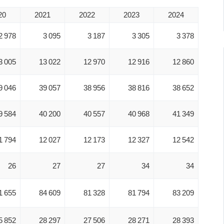
20
2021
2022
2023
2024
2 978
3 095
3 187
3 305
3 378
3 005
13 022
12 970
12 916
12 860
9 046
39 057
38 956
38 816
38 652
9 584
40 200
40 557
40 968
41 349
1 794
12 027
12 173
12 327
12 542
26
27
27
34
34
1 655
84 609
81 328
81 794
83 209
5 852
28 297
27 506
28 271
28 393