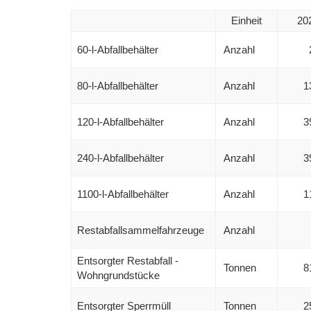
Einheit
20
60-l-Abfallbehälter
Anzahl
80-l-Abfallbehälter
Anzahl
1
120-l-Abfallbehälter
Anzahl
3
240-l-Abfallbehälter
Anzahl
3
1100-l-Abfallbehälter
Anzahl
1
Restabfallsammelfahrzeuge
Anzahl
Entsorgter Restabfall -
Tonnen
8
Wohngrundstücke
Entsorgter Sperrmüll
Tonnen
2