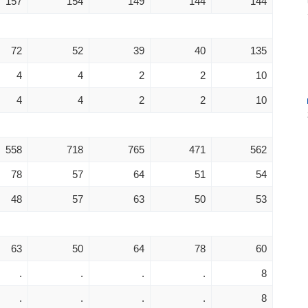
157
154
149
144
144
72
52
39
40
135
4
4
2
2
10
4
4
2
2
10
558
718
765
471
562
78
57
64
51
54
48
57
63
50
53
63
50
64
78
60
.
.
.
.
8
.
.
.
.
8