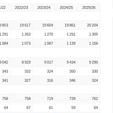
/22
2022/23
2023/24
2024/25
2025/26
9 853
19 617
19 604
19 861
20 204
1 291
1 263
1 270
1 291
1 305
1 084
1 073
1 067
1 139
1 156
9 042
8 929
9 017
9 434
9 290
343
332
324
350
330
341
327
316
346
324
758
758
719
739
762
64
67
61
59
64