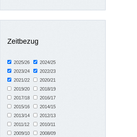
Zeitbezug
2025/26
2024/25
2023/24
2022/23
2021/22
2020/21
2019/20
2018/19
2017/18
2016/17
2015/16
2014/15
2013/14
2012/13
2011/12
2010/11
2009/10
2008/09