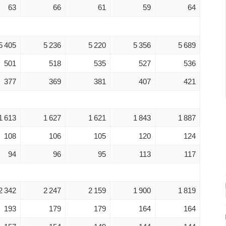
63
66
61
59
64
5 405
5 236
5 220
5 356
5 689
501
518
535
527
536
377
369
381
407
421
1 613
1 627
1 621
1 843
1 887
108
106
105
120
124
94
96
95
113
117
2 342
2 247
2 159
1 900
1 819
193
179
179
164
164