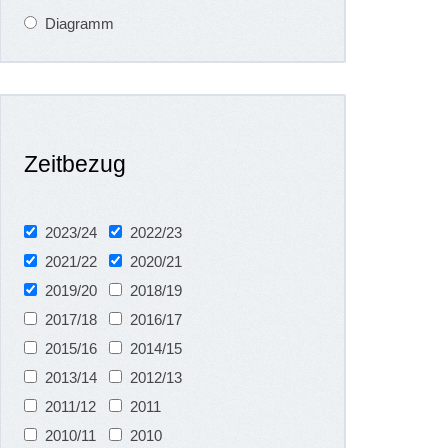
Diagramm
Zeitbezug
2023/24
2022/23
2021/22
2020/21
2019/20
2018/19
2017/18
2016/17
2015/16
2014/15
2013/14
2012/13
2011/12
2011
2010/11
2010