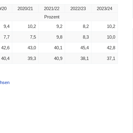
/20
2020/21
2021/22
2022/23
2023/24
Prozent
9,4
10,2
9,2
8,2
10,2
7,7
7,5
9,8
8,3
10,0
42,6
43,0
40,1
45,4
42,8
40,4
39,3
40,9
38,1
37,1
chsen