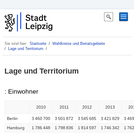
Sie sind hier:
Startseite
/
Wahlkreise und Beiratsgebiete
/
Lage und Territorium
/
Lage und Territorium
: Einwohner
2010
2011
2012
2013
20
Berlin
3 460 700
3 501 872
3 545 685
3 421 829
3 46
Hamburg
1 786 448
1 798 836
1 814 597
1 746 342
1 76