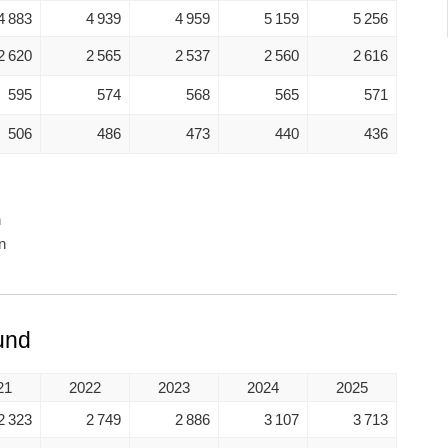
4 883
4 939
4 959
5 159
5 256
2 620
2 565
2 537
2 560
2 616
595
574
568
565
571
506
486
473
440
436
n
n
und
21
2022
2023
2024
2025
2 323
2 749
2 886
3 107
3 713