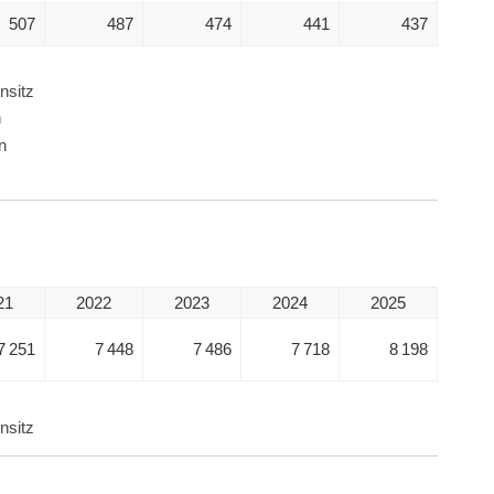
507
487
474
441
437
nsitz
n
n
21
2022
2023
2024
2025
7 251
7 448
7 486
7 718
8 198
nsitz