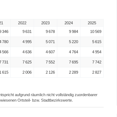
21
2022
2023
2024
2025
9 346
9 631
9 678
9 984
10 569
4 780
4 995
5 071
5 220
5 615
4 566
4 636
4 607
4 764
4 954
7 731
7 625
7 552
7 695
7 742
1 615
2 006
2 126
2 289
2 827
tspricht aufgrund räumlich nicht vollständig zuordenbarer
wiesenen Ortsteil- bzw. Stadtbezirkswerte.