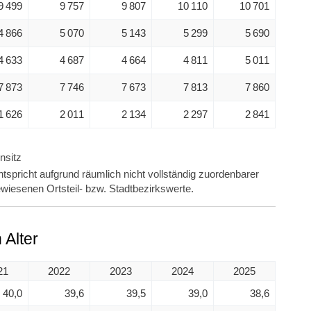
9 499
9 757
9 807
10 110
10 701
4 866
5 070
5 143
5 299
5 690
4 633
4 687
4 664
4 811
5 011
7 873
7 746
7 673
7 813
7 860
1 626
2 011
2 134
2 297
2 841
nsitz
tspricht aufgrund räumlich nicht vollständig zuordenbarer
wiesenen Ortsteil- bzw. Stadtbezirkswerte.
Alter
21
2022
2023
2024
2025
40,0
39,6
39,5
39,0
38,6