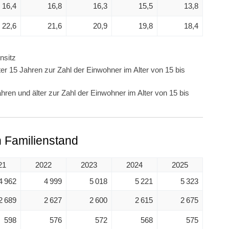
16,4
16,8
16,3
15,5
13,8
22,6
21,6
20,9
19,8
18,4
nsitz
er 15 Jahren zur Zahl der Einwohner im Alter von 15 bis
hren und älter zur Zahl der Einwohner im Alter von 15 bis
 Familienstand
21
2022
2023
2024
2025
4 962
4 999
5 018
5 221
5 323
2 689
2 627
2 600
2 615
2 675
598
576
572
568
575