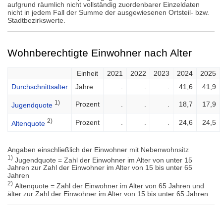
aufgrund räumlich nicht vollständig zuordenbarer Einzeldaten
nicht in jedem Fall der Summe der ausgewiesenen Ortsteil- bzw.
Stadtbezirkswerte.
Wohnberechtigte Einwohner nach Alter
Einheit
2021
2022
2023
2024
2025
Durchschnittsalter
Jahre
.
.
.
41,6
41,9
1)
Prozent
.
.
.
18,7
17,9
Jugendquote
2)
Prozent
.
.
.
24,6
24,5
Altenquote
Angaben einschließlich der Einwohner mit Nebenwohnsitz
1)
Jugendquote = Zahl der Einwohner im Alter von unter 15
Jahren zur Zahl der Einwohner im Alter von 15 bis unter 65
Jahren
2)
Altenquote = Zahl der Einwohner im Alter von 65 Jahren und
älter zur Zahl der Einwohner im Alter von 15 bis unter 65 Jahren