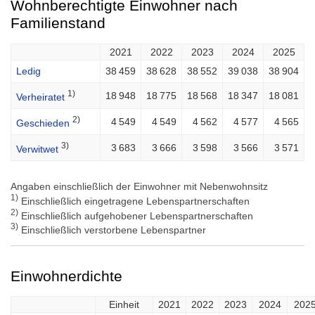
Wohnberechtigte Einwohner nach
Familienstand
2021
2022
2023
2024
2025
Ledig
38 459
38 628
38 552
39 038
38 904
1)
18 948
18 775
18 568
18 347
18 081
Verheiratet
2)
4 549
4 549
4 562
4 577
4 565
Geschieden
3)
3 683
3 666
3 598
3 566
3 571
Verwitwet
Angaben einschließlich der Einwohner mit Nebenwohnsitz
1)
Einschließlich eingetragene Lebenspartnerschaften
2)
Einschließlich aufgehobener Lebenspartnerschaften
3)
Einschließlich verstorbene Lebenspartner
Einwohnerdichte
Einheit
2021
2022
2023
2024
202