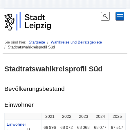
Sie sind hier:
Startseite
/
Wahlkreise und Beiratsgebiete
/ Stadtratswahlkreisprofil Süd
Stadtratswahlkreisprofil Süd
Bevölkerungsbestand
Einwohner
2021
2022
2023
2024
2025
Einwohner
66 996
68 072
68 068
68 077
67 517
1)