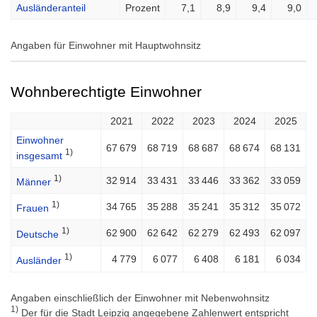
Ausländeranteil
Prozent
7,1
8,9
9,4
9,0
Angaben für Einwohner mit Hauptwohnsitz
Wohnberechtigte Einwohner
2021
2022
2023
2024
2025
Einwohner
67 679
68 719
68 687
68 674
68 131
1)
insgesamt
1)
32 914
33 431
33 446
33 362
33 059
Männer
1)
34 765
35 288
35 241
35 312
35 072
Frauen
1)
62 900
62 642
62 279
62 493
62 097
Deutsche
1)
4 779
6 077
6 408
6 181
6 034
Ausländer
Angaben einschließlich der Einwohner mit Nebenwohnsitz
1)
Der für die Stadt Leipzig angegebene Zahlenwert entspricht