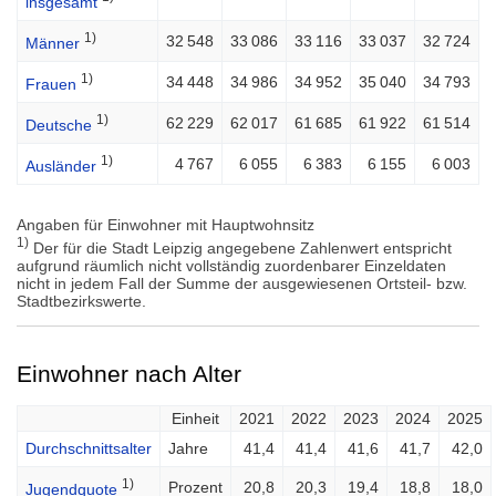
insgesamt
1)
32 548
33 086
33 116
33 037
32 724
Männer
1)
34 448
34 986
34 952
35 040
34 793
Frauen
1)
62 229
62 017
61 685
61 922
61 514
Deutsche
1)
4 767
6 055
6 383
6 155
6 003
Ausländer
Angaben für Einwohner mit Hauptwohnsitz
1)
Der für die Stadt Leipzig angegebene Zahlenwert entspricht
aufgrund räumlich nicht vollständig zuordenbarer Einzeldaten
nicht in jedem Fall der Summe der ausgewiesenen Ortsteil- bzw.
Stadtbezirkswerte.
Einwohner nach Alter
Einheit
2021
2022
2023
2024
2025
Durchschnittsalter
Jahre
41,4
41,4
41,6
41,7
42,0
1)
Prozent
20,8
20,3
19,4
18,8
18,0
Jugendquote