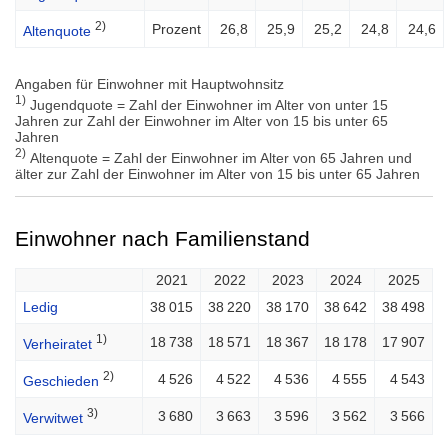
2)
Prozent
26,8
25,9
25,2
24,8
24,6
Altenquote
Angaben für Einwohner mit Hauptwohnsitz
1)
Jugendquote = Zahl der Einwohner im Alter von unter 15
Jahren zur Zahl der Einwohner im Alter von 15 bis unter 65
Jahren
2)
Altenquote = Zahl der Einwohner im Alter von 65 Jahren und
älter zur Zahl der Einwohner im Alter von 15 bis unter 65 Jahren
Einwohner nach Familienstand
2021
2022
2023
2024
2025
Ledig
38 015
38 220
38 170
38 642
38 498
1)
18 738
18 571
18 367
18 178
17 907
Verheiratet
2)
4 526
4 522
4 536
4 555
4 543
Geschieden
3)
3 680
3 663
3 596
3 562
3 566
Verwitwet