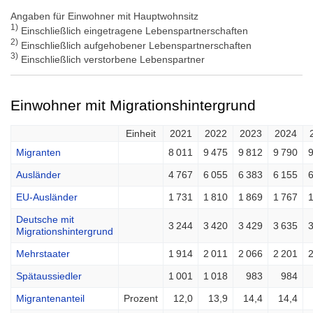
Angaben für Einwohner mit Hauptwohnsitz
1)
Einschließlich eingetragene Lebenspartnerschaften
2)
Einschließlich aufgehobener Lebenspartnerschaften
3)
Einschließlich verstorbene Lebenspartner
Einwohner mit Migrationshintergrund
Einheit
2021
2022
2023
2024
Migranten
8 011
9 475
9 812
9 790
9
Ausländer
4 767
6 055
6 383
6 155
6
EU-Ausländer
1 731
1 810
1 869
1 767
1
Deutsche mit
3 244
3 420
3 429
3 635
3
Migrationshintergrund
Mehrstaater
1 914
2 011
2 066
2 201
2
Spätaussiedler
1 001
1 018
983
984
Migrantenanteil
Prozent
12,0
13,9
14,4
14,4