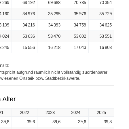
7 269
69 192
69 688
70 735
70 354
4 160
34 976
35 295
35 976
35 729
3 109
34 216
34 393
34 759
34 625
4 024
53 636
53 470
53 692
53 551
3 245
15 556
16 218
17 043
16 803
nsitz
tspricht aufgrund räumlich nicht vollständig zuordenbarer
wiesenen Ortsteil- bzw. Stadtbezirkswerte.
Alter
21
2022
2023
2024
2025
39,8
39,6
39,6
39,6
39,8