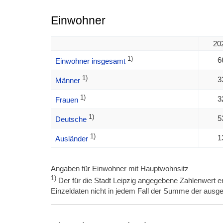
Einwohner
20
1)
6
Einwohner insgesamt
1)
3
Männer
1)
3
Frauen
1)
5
Deutsche
1)
1
Ausländer
Angaben für Einwohner mit Hauptwohnsitz
1)
Der für die Stadt Leipzig angegebene Zahlenwert en
Einzeldaten nicht in jedem Fall der Summe der ausge