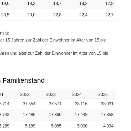
19,0
19,3
18,7
18,2
17,8
23,5
23,0
22,8
22,4
22,7
nsitz
er 15 Jahren zur Zahl der Einwohner im Alter von 15 bis
hren und älter zur Zahl der Einwohner im Alter von 15 bis
 Familienstand
21
2022
2023
2024
2025
6 714
37 354
37 571
38 116
38 031
7 743
17 486
17 390
17 449
17 358
5 289
5 199
5 095
5 000
4 934