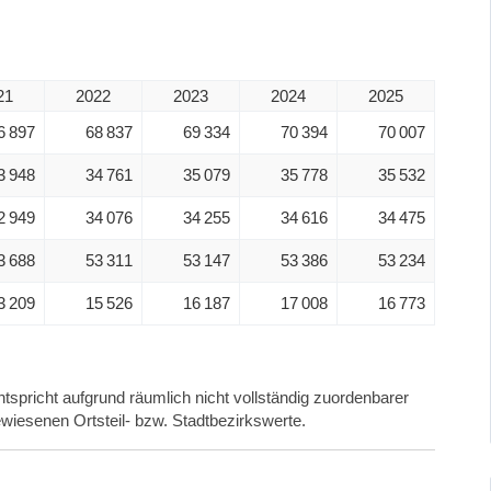
21
2022
2023
2024
2025
6 897
68 837
69 334
70 394
70 007
3 948
34 761
35 079
35 778
35 532
2 949
34 076
34 255
34 616
34 475
3 688
53 311
53 147
53 386
53 234
3 209
15 526
16 187
17 008
16 773
tspricht aufgrund räumlich nicht vollständig zuordenbarer
wiesenen Ortsteil- bzw. Stadtbezirkswerte.