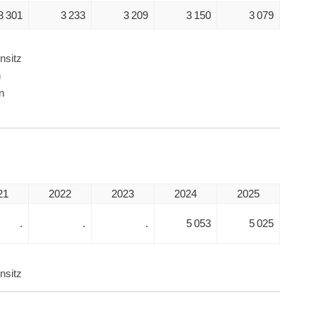
3 301
3 233
3 209
3 150
3 079
nsitz
n
n
21
2022
2023
2024
2025
.
.
.
5 053
5 025
nsitz