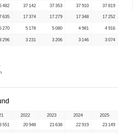
6 482
37 142
37 353
37 910
37 819
7 635
17 374
17 279
17 348
17 252
5 270
5 178
5 080
4 981
4 916
3 296
3 231
3 206
3 146
3 074
n
n
und
21
2022
2023
2024
2025
8 551
20 948
21 638
22 919
23 149